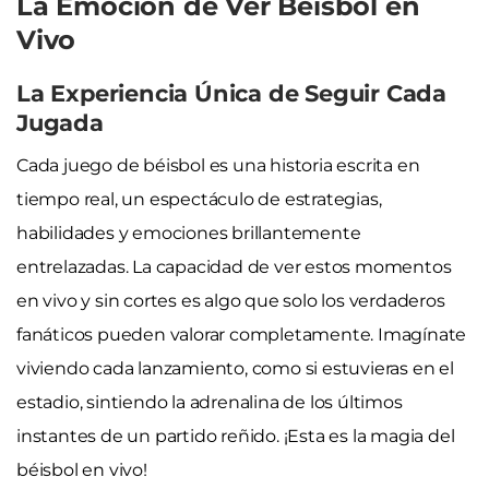
La Emoción de Ver Béisbol en
Vivo
La Experiencia Única de Seguir Cada
Jugada
Cada juego de béisbol es una historia escrita en
tiempo real, un espectáculo de estrategias,
habilidades y emociones brillantemente
entrelazadas. La capacidad de ver estos momentos
en vivo y sin cortes es algo que solo los verdaderos
fanáticos pueden valorar completamente. Imagínate
viviendo cada lanzamiento, como si estuvieras en el
estadio, sintiendo la adrenalina de los últimos
instantes de un partido reñido. ¡Esta es la magia del
béisbol en vivo!