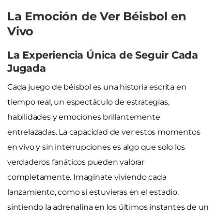
La Emoción de Ver Béisbol en
Vivo
La Experiencia Única de Seguir Cada
Jugada
Cada juego de béisbol es una historia escrita en
tiempo real, un espectáculo de estrategias,
habilidades y emociones brillantemente
entrelazadas. La capacidad de ver estos momentos
en vivo y sin interrupciones es algo que solo los
verdaderos fanáticos pueden valorar
completamente. Imagínate viviendo cada
lanzamiento, como si estuvieras en el estadio,
sintiendo la adrenalina en los últimos instantes de un