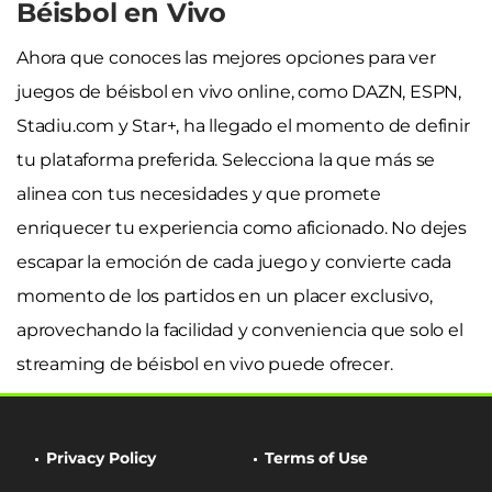
Béisbol en Vivo
Ahora que conoces las mejores opciones para ver
juegos de béisbol en vivo online, como DAZN, ESPN,
Stadiu.com y Star+, ha llegado el momento de definir
tu plataforma preferida. Selecciona la que más se
alinea con tus necesidades y que promete
enriquecer tu experiencia como aficionado. No dejes
escapar la emoción de cada juego y convierte cada
momento de los partidos en un placer exclusivo,
aprovechando la facilidad y conveniencia que solo el
streaming de béisbol en vivo puede ofrecer.
Privacy Policy
Terms of Use