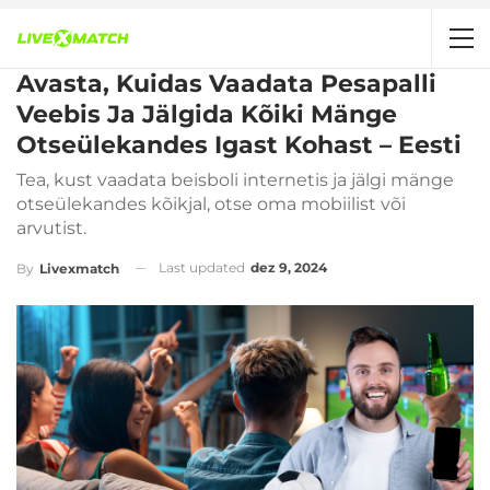
Avasta, Kuidas Vaadata Pesapalli
Veebis Ja Jälgida Kõiki Mänge
Otseülekandes Igast Kohast – Eesti
Tea, kust vaadata beisboli internetis ja jälgi mänge
otseülekandes kõikjal, otse oma mobiilist või
arvutist.
Last updated
dez 9, 2024
By
Livexmatch