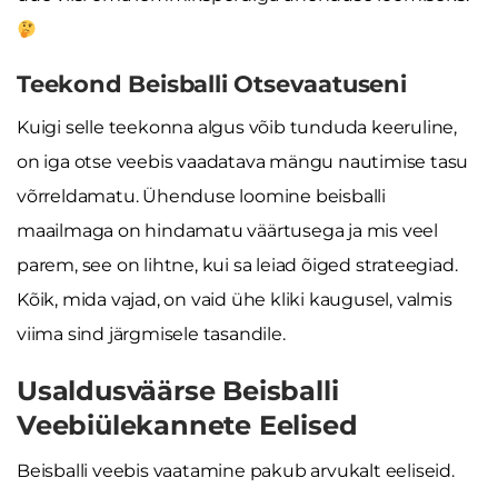
Teekond Beisballi Otsevaatuseni
Kuigi selle teekonna algus võib tunduda keeruline,
on iga otse veebis vaadatava mängu nautimise tasu
võrreldamatu. Ühenduse loomine beisballi
maailmaga on hindamatu väärtusega ja mis veel
parem, see on lihtne, kui sa leiad õiged strateegiad.
Kõik, mida vajad, on vaid ühe kliki kaugusel, valmis
viima sind järgmisele tasandile.
Usaldusväärse Beisballi
Veebiülekannete Eelised
Beisballi veebis vaatamine pakub arvukalt eeliseid.