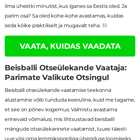
ilma ühestki minutist, kus iganes sa Eestis oled. Ja
parim osa? Sa oled kohe-kohe avastamas, kuidas
seda kõike praktiliselt ja mugavalt teha.
VAATA, KUIDAS VAADATA
Beisballi Otseülekande Vaataja:
Parimate Valikute Otsingul
Beisballi otseülekande vaatamise teekonna
alustamine võib tunduda keeruline, kuid me tagame,
et see on põnev kogemus. Valmistu avastama
erinevaid võimalusi, mis lihtsustavad beisballi
mängude otseülekannete vaatamist, luues täiesti
uue viisi oma lemmikspordiga ühenduse loomiseks.