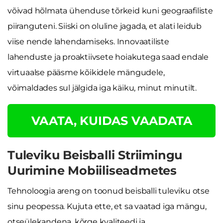
võivad hõlmata ühenduse tõrkeid kuni geograafiliste
piiranguteni. Siiski on oluline jagada, et alati leidub
viise nende lahendamiseks. Innovaatiliste
lahenduste ja proaktiivsete hoiakutega saad endale
virtuaalse pääsme kõikidele mängudele,
võimaldades sul jälgida iga käiku, minut minutilt.
VAATA, KUIDAS VAADATA
Tuleviku Beisballi Striimingu
Uurimine Mobiiliseadmetes
Tehnoloogia areng on toonud beisballi tuleviku otse
sinu peopessa. Kujuta ette, et sa vaatad iga mängu,
otseülekandena, kõrge kvaliteedi ja