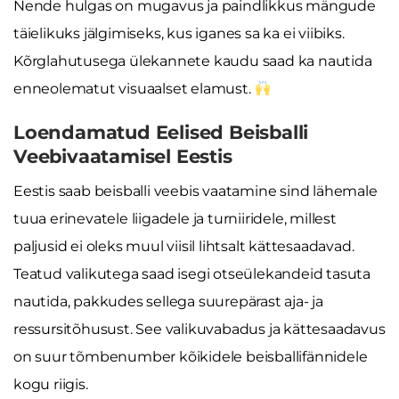
Nende hulgas on mugavus ja paindlikkus mängude
täielikuks jälgimiseks, kus iganes sa ka ei viibiks.
Kõrglahutusega ülekannete kaudu saad ka nautida
enneolematut visuaalset elamust.
Loendamatud Eelised Beisballi
Veebivaatamisel Eestis
Eestis saab beisballi veebis vaatamine sind lähemale
tuua erinevatele liigadele ja turniiridele, millest
paljusid ei oleks muul viisil lihtsalt kättesaadavad.
Teatud valikutega saad isegi otseülekandeid tasuta
nautida, pakkudes sellega suurepärast aja- ja
ressursitõhusust. See valikuvabadus ja kättesaadavus
on suur tõmbenumber kõikidele beisballifännidele
kogu riigis.