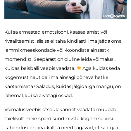
Kui sa armastad emotsiooni, kaasaelamist või
rivaalitsemist, siis sa ei taha kindlasti ilma jääda oma
lemmikmeeskondade või -koondiste ainsastki
momendist. Seepärast on oluline leida võimalusi,
kuidas beisballi veebis vaadata.
Aga kuidas seda
kogemust nautida ilma ainsagi põneva hetke
kaotamiseta? Saladus, kuidas jälgida iga mängu, on
lähemal, kui sa arvatagi oskad.
Võimalus veebis otseülekannet vaadata muudab
täielikult meie spordisündmuste kogemise viisi.
Lahendusi on arvukalt ja need tagavad, et sa ei jää