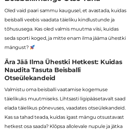
Oled vaid paari sammu kaugusel, et avastada, kuidas
beisballi veebis vaadata täieliku kindlustunde ja
tõhususega. Kas oled valmis muutma viisi, kuidas
seda sporti koged, ja mitte enam ilma jääma ühestki
mängust?
Ära Jää Ilma Ühestki Hetkest: Kuidas
Naudita Tasuta Beisballi
Otseülekandeid
Valmistu oma beisballi vaatamise kogemuse
täielikuks muutmiseks. Lihtsasti ligipääsetavalt saad
elada täielikus põnevuses, vaadates otseülekandeid.
Kas sa tahad teada, kuidas igast mängu otsustavast
hetkest osa saada? Klõpsa allolevale nupule ja jätka