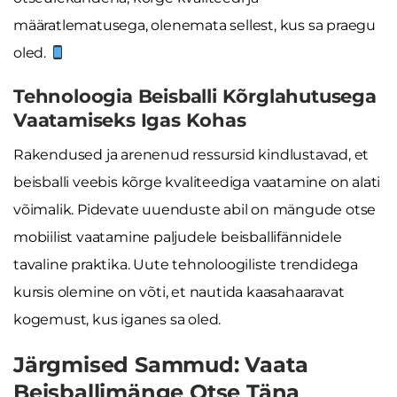
määratlematusega, olenemata sellest, kus sa praegu
oled.
Tehnoloogia Beisballi Kõrglahutusega
Vaatamiseks Igas Kohas
Rakendused ja arenenud ressursid kindlustavad, et
beisballi veebis kõrge kvaliteediga vaatamine on alati
võimalik. Pidevate uuenduste abil on mängude otse
mobiilist vaatamine paljudele beisballifännidele
tavaline praktika. Uute tehnoloogiliste trendidega
kursis olemine on võti, et nautida kaasahaaravat
kogemust, kus iganes sa oled.
Järgmised Sammud: Vaata
Beisballimänge Otse Täna