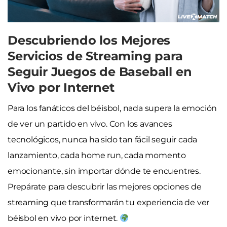
Descubriendo los Mejores
Servicios de Streaming para
Seguir Juegos de Baseball en
Vivo por Internet
Para los fanáticos del béisbol, nada supera la emoción
de ver un partido en vivo. Con los avances
tecnológicos, nunca ha sido tan fácil seguir cada
lanzamiento, cada home run, cada momento
emocionante, sin importar dónde te encuentres.
Prepárate para descubrir las mejores opciones de
streaming que transformarán tu experiencia de ver
béisbol en vivo por internet.