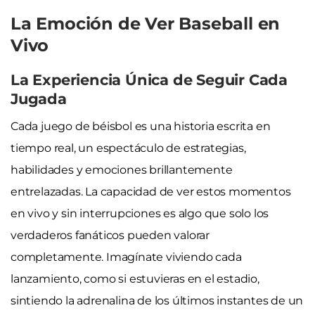
La Emoción de Ver Baseball en
Vivo
La Experiencia Única de Seguir Cada
Jugada
Cada juego de béisbol es una historia escrita en
tiempo real, un espectáculo de estrategias,
habilidades y emociones brillantemente
entrelazadas. La capacidad de ver estos momentos
en vivo y sin interrupciones es algo que solo los
verdaderos fanáticos pueden valorar
completamente. Imagínate viviendo cada
lanzamiento, como si estuvieras en el estadio,
sintiendo la adrenalina de los últimos instantes de un