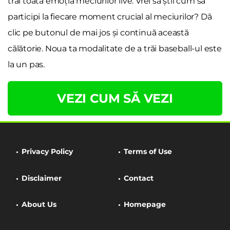
trăi toată emoția meciurilor live. Vrei să știi cum să
participi la fiecare moment crucial al meciurilor? Dă
clic pe butonul de mai jos și continuă această
călătorie. Noua ta modalitate de a trăi baseball-ul este
la un pas.
VEZI CUM SĂ VEZI
Privacy Policy
Terms of Use
Disclaimer
Contact
About Us
Homepage