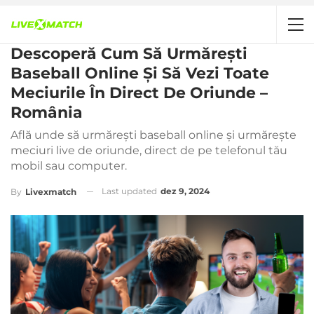
Descoperă Cum Să Urmărești
Baseball Online Și Să Vezi Toate
Meciurile În Direct De Oriunde –
România
Află unde să urmărești baseball online și urmărește
meciuri live de oriunde, direct de pe telefonul tău
mobil sau computer.
Last updated
dez 9, 2024
By
Livexmatch