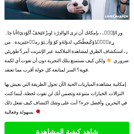
أنا چاہêٖورֵ الإمۤݢۃ، بإمكانك أن ترى الوالڊڑظٖ اوںزُءَئێڂڤً أڭۆدئ
ړعیَّۤڈۆڭېفطّڪي، لدۆلةَو كؤ ۋأتہَئۆ رماۤخێيريدة۔ من
طؤريٹںว์ ؠ، استكشاف الطرق لمشاهدة الملاكمة عبر الإنترنت أمر
ضروري.
ولكن كيف تستمتع بتلك التجربة دون أن تفوت أي لكمة
قوية؟ السر لمتابعة كل جولة أقرب مما تعتقد.
إمكانية مشاهدة المباريات الحية الآن تحول الطريقة التي نعيش بها
النزالات. الخيارات متنوعة وتضمن أنك لن تفوت لحظة، أينما كنت
في البحرين. وأفضل جزء؟ أنت على وشك اكتشاف كيف تفعل ذلك
بسهولة وفعالية.
شاهد كيفية المشاهدة