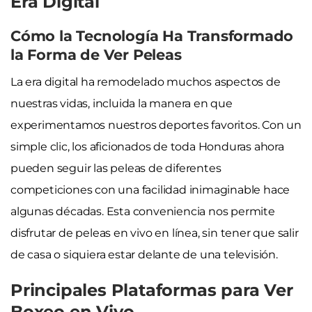
Era Digital
Cómo la Tecnología Ha Transformado
la Forma de Ver Peleas
La era digital ha remodelado muchos aspectos de
nuestras vidas, incluida la manera en que
experimentamos nuestros deportes favoritos. Con un
simple clic, los aficionados de toda Honduras ahora
pueden seguir las peleas de diferentes
competiciones con una facilidad inimaginable hace
algunas décadas. Esta conveniencia nos permite
disfrutar de peleas en vivo en línea, sin tener que salir
de casa o siquiera estar delante de una televisión.
Principales Plataformas para Ver
Boxeo en Vivo