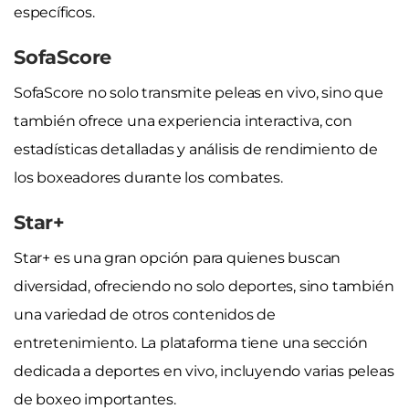
específicos.
SofaScore
SofaScore no solo transmite peleas en vivo, sino que
también ofrece una experiencia interactiva, con
estadísticas detalladas y análisis de rendimiento de
los boxeadores durante los combates.
Star+
Star+ es una gran opción para quienes buscan
diversidad, ofreciendo no solo deportes, sino también
una variedad de otros contenidos de
entretenimiento. La plataforma tiene una sección
dedicada a deportes en vivo, incluyendo varias peleas
de boxeo importantes.