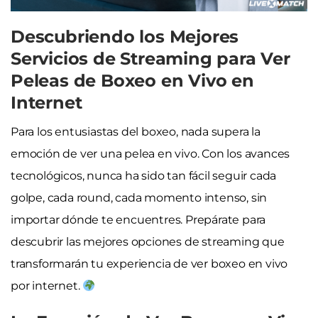
Descubriendo los Mejores
Servicios de Streaming para Ver
Peleas de Boxeo en Vivo en
Internet
Para los entusiastas del boxeo, nada supera la
emoción de ver una pelea en vivo. Con los avances
tecnológicos, nunca ha sido tan fácil seguir cada
golpe, cada round, cada momento intenso, sin
importar dónde te encuentres. Prepárate para
descubrir las mejores opciones de streaming que
transformarán tu experiencia de ver boxeo en vivo
por internet.