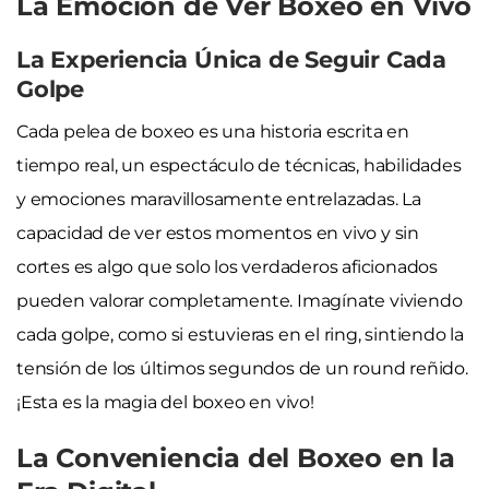
La Emoción de Ver Boxeo en Vivo
La Experiencia Única de Seguir Cada
Golpe
Cada pelea de boxeo es una historia escrita en
tiempo real, un espectáculo de técnicas, habilidades
y emociones maravillosamente entrelazadas. La
capacidad de ver estos momentos en vivo y sin
cortes es algo que solo los verdaderos aficionados
pueden valorar completamente. Imagínate viviendo
cada golpe, como si estuvieras en el ring, sintiendo la
tensión de los últimos segundos de un round reñido.
¡Esta es la magia del boxeo en vivo!
La Conveniencia del Boxeo en la