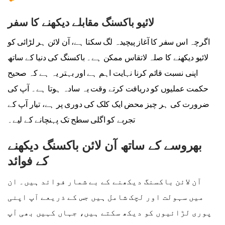
لائیو باکسنگ مقابلے دیکھنے کا سفر
اگرچہ اس سفر کا آغاز پیچیدہ لگ سکتا ہے، آن لائن ہر لڑائی کو
لائیو دیکھنے کا صلہ لاتقاس ممکن ہے۔ باکسنگ کی دنیا کے ساتھ
اپنی نسبت قائم کرنا نہایت اہم ہے اور بہتر یہ ہے کہ صحیح
حکمت عملیوں کو دریافت کرتے وقت یہ سادہ ہوتا ہے۔ آپ کی
ضرورت کی ہر چیز محض ایک کلک کی دوری پر ہے، تیار آپ کے
تجربے کو اگلی سطح تک پہنچانے کے لیے۔
بھروسے کے ساتھ آن لائن باکسنگ دیکھنے
کے فوائد
آن لائن باکسنگ دیکھنے کے بے شمار فوائد ہیں۔ ان
میں سہولت اور لچک شامل ہیں جس کے ذریعے آپ اپنی
پوری لڑائیوں کو دیکھ سکتے ہیں، جہاں کہیں بھی آپ