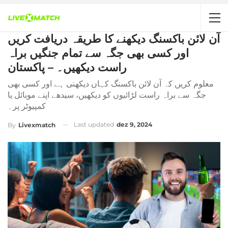
آن لائن باکسنگ دیکھنے کا طریقہ دریافت کریں
اور کسی بھی جگہ سے تمام جنگیں براہ
راست دیکھیں۔ – پاکستان
معلوم کریں کہ آن لائن باکسنگ کہاں دیکھنی ہے اور کسی بھی
جگہ سے براہ راست لڑائیوں کو دیکھیں، سیدھے اپنے موبائل یا
کمپیوٹر پر۔
Last updated
dez 9, 2024
By
Livexmatch