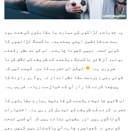
یہ جذبات، لڑاکوں کی مہارت یا مقابلوں کی شدت ہو،
بہت سے شائقین اپنی پسندیدہ باکسنگ لڑائیوں کا
کوئی لمحہ نہیں کھونا چاہتے۔ اس کو مدنظر رکھتے
ہوئے، آن لائن باکسنگ دیکھنے کے طریقے کو تلاش کرنا
ضروری ہے۔
لیکن اس تجربے کا مزہ کیسے لیں کہ
کوئی بھی زبردست مکا نظرانداز نہ ہو؟ ہر راؤنڈ کا
پیچھا کرنے کا راز آپ کے خیال سے زیادہ قریب ہے۔
اب لائیو فائیٹ دیکھنے کی قابلیت ہمارے مقابلوں کا
تجربہ کرنے کے طریقے کو تبدیل کر رہی ہے۔ اختیارات
گوناگوں ہیں اور یقینی بناتے ہیں کہ آپ کسی لمحے
کو بھی نہ کھوئیں، چاہے آپ پاکستان میں کہیں بھی