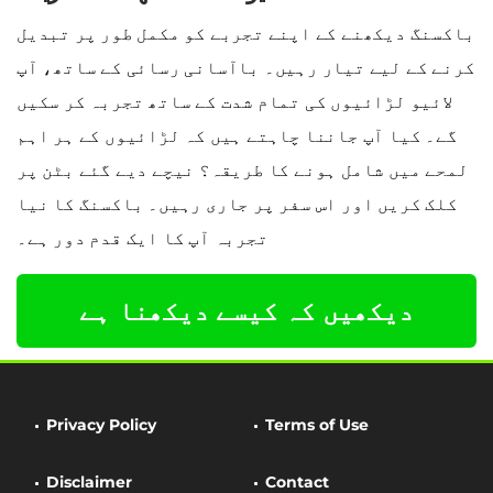
باکسنگ دیکھنے کے اپنے تجربے کو مکمل طور پر تبدیل
کرنے کے لیے تیار رہیں۔ باآسانی رسائی کے ساتھ، آپ
لائیو لڑائیوں کی تمام شدت کے ساتھ تجربہ کر سکیں
گے۔ کیا آپ جاننا چاہتے ہیں کہ لڑائیوں کے ہر اہم
لمحے میں شامل ہونے کا طریقہ؟ نیچے دیے گئے بٹن پر
کلک کریں اور اس سفر پر جاری رہیں۔ باکسنگ کا نیا
تجربہ آپ کا ایک قدم دور ہے۔
دیکھیں کہ کیسے دیکھنا ہے
Privacy Policy
Terms of Use
Disclaimer
Contact