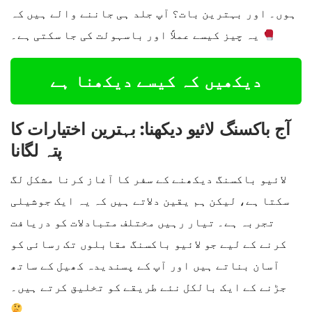
ہوں۔ اور بہترین بات؟ آپ جلد ہی جاننے والے ہیں کہ
یہ چیز کیسے عملاً اور باسہولت کی جا سکتی ہے۔
دیکھیں کہ کیسے دیکھنا ہے
آج باکسنگ لائیو دیکھنا: بہترین اختیارات کا
پتہ لگانا
لائیو باکسنگ دیکھنے کے سفر کا آغاز کرنا مشکل لگ
سکتا ہے، لیکن ہم یقین دلاتے ہیں کہ یہ ایک جوشیلی
تجربہ ہے۔ تیار رہیں مختلف متبادلات کو دریافت
کرنے کے لیے جو لائیو باکسنگ مقابلوں تک رسائی کو
آسان بناتے ہیں اور آپ کے پسندیدہ کھیل کے ساتھ
جڑنے کے ایک بالکل نئے طریقے کو تخلیق کرتے ہیں۔