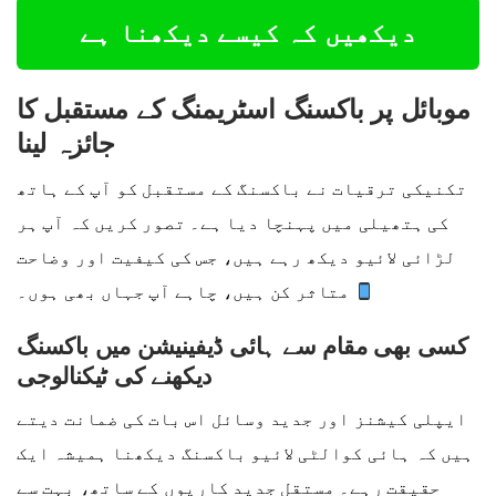
دیکھیں کہ کیسے دیکھنا ہے
موبائل پر باکسنگ اسٹریمنگ کے مستقبل کا
جائزہ لینا
تکنیکی ترقیات نے باکسنگ کے مستقبل کو آپ کے ہاتھ
کی ہتھیلی میں پہنچا دیا ہے۔ تصور کریں کہ آپ ہر
لڑائی لائیو دیکھ رہے ہیں، جس کی کیفیت اور وضاحت
متاثر کن ہیں، چاہے آپ جہاں بھی ہوں۔
کسی بھی مقام سے ہائی ڈیفینیشن میں باکسنگ
دیکھنے کی ٹیکنالوجی
ایپلی کیشنز اور جدید وسائل اس بات کی ضمانت دیتے
ہیں کہ ہائی کوالٹی لائیو باکسنگ دیکھنا ہمیشہ ایک
حقیقت رہے۔ مستقل جدید کاریوں کے ساتھ، بہت سے