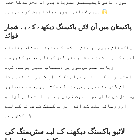
ہوں۔ ہائی ڈیفینیشن نشریات بھی اس تجربے کا حصہ
ہیں، لاثانی بصری تماشا پیش کرتے ہیں۔
پاکستان میں آن لائن باکسنگ دیکھنے کے بے شمار
فوائد
پاکستان میں، آن لائن باکسنگ دیکھنا مختلف مقابلے
اور مکہ باز شوز سے قریب تر لاحق کرتا ہے، جن کثیر سے
زیادہ عمومی طور پر دستیاب نہیں ہوتے۔ کچھ
اختیارات کے ساتھ، یہاں تک کہ آپ لائیو لڑائیوں کا
آن لائن مفت میں بھی مزہ لے سکتے ہیں، جو وقت اور
وسائل کی خاطر خواہ بچت کرتی ہے۔ یہ انتخابی آزادی
اور رسائی ملک کے اندر ہر باکسنگ کے شائق کے لیے
بڑا کشش ہے۔
لائیو باکسنگ دیکھنے کے لیے سٹریمنگ کی