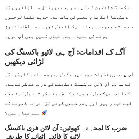
باکسنگ شائقین کے لیے سیدھے موبائل سے لڑائیوں کا
دیکھنا ایک عام معمولی بات ہے۔ جدید تکنالوجیوں
کے ساتھ موجودہ رھنا ایک انمول تجربے سے لطف اندوز
ہونے کی بنیاء ہے، جہاں کہیں بھی آپ ہوں۔
آگے کے اقدامات: آج ہی لائیو باکسنگ کی
لڑائی دیکھیں
آپ چند ہی خطوات دور ہیں مکمل بھروسے اور کارکردگی
کے ساتھ آن لائن باکسنگ دیکھنے کی دریافت کرنے سے۔
کیا آپ اس کھیل کو جینے کے طریقے کو تبدیل کرنے کے
لیے تیار ہیں اور پھر کبھی کوئی لڑائی نہ کھونے کے
لیے تیار ہیں؟
ضرب کا لمحہ نہ کھوئیں: آن لائن فری باکسنگ
لائیو کا فائدہ اٹھانے کا طریقہ