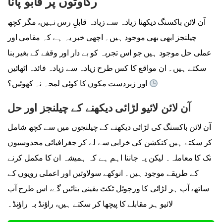
رکاوٹوں پر قابو پانا
آن لائن باکسنگ دیکھنا زیادہ سے زیادہ قابلِ رس نہیں، مگر کچھ
چیلنجز ابھی بھی موجود ہیں۔ اچھی خبر یہ ہے کہ مقامی اور
عملی حل موجود ہیں جو اس تجربہ کو بے دار اور وقفے کے بغیر بنا
سکتے ہیں۔ ان مواقع کا کس طرح زیادہ سے زیادہ فائدہ اٹھائیں
اور زبردست مکوں کا کوئی لمحہ نہ کھوئیں؟
آن لائن لائیو لڑائی دیکھنے کے چیلنجز اور حل
آن لائن باکسنگ کی لڑائی دیکھنے کے چیلنجوں میں سے کچھ شامل
کر سکتے ہیں کنکشن کی خرابی سے لے کر جغرافیائی محدوسیوں
تک کا معاملہ۔ لیکن یہ جاننا اہم ہے کہ ہمیشہ ان کا مکمل کرنے
کے طریقے موجود ہیں۔ انوکھے سولاوتیں اور اعملی رویوں کے
ساتھ، آپ ہر لڑائی کا ورچوئل ٹکٹ یقینی بنائیں گے، اس طرح آپ
لائیو ہر مقابلے کا پیچھا کر سکتے ہیں، راؤنڈ بہ راؤنڈ۔