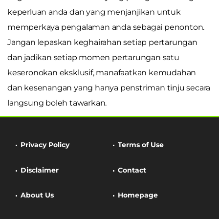
keperluan anda dan yang menjanjikan untuk
memperkaya pengalaman anda sebagai penonton.
Jangan lepaskan keghairahan setiap pertarungan
dan jadikan setiap momen pertarungan satu
keseronokan eksklusif, manafaatkan kemudahan
dan kesenangan yang hanya penstriman tinju secara
langsung boleh tawarkan.
Privacy Policy
Terms of Use
Disclaimer
Contact
About Us
Homepage