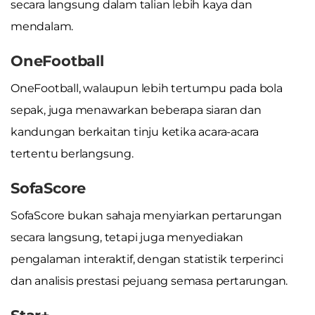
secara langsung dalam talian lebih kaya dan
mendalam.
OneFootball
OneFootball, walaupun lebih tertumpu pada bola
sepak, juga menawarkan beberapa siaran dan
kandungan berkaitan tinju ketika acara-acara
tertentu berlangsung.
SofaScore
SofaScore bukan sahaja menyiarkan pertarungan
secara langsung, tetapi juga menyediakan
pengalaman interaktif, dengan statistik terperinci
dan analisis prestasi pejuang semasa pertarungan.