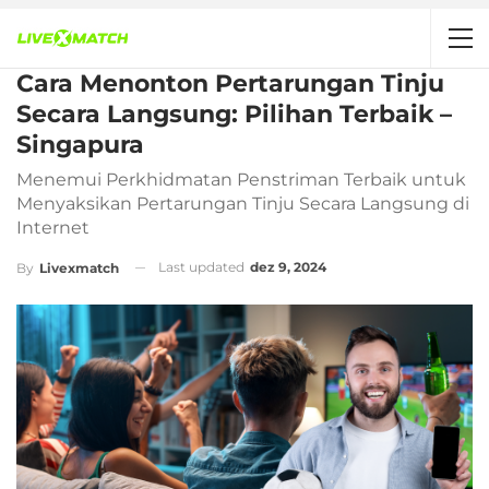
Cara Menonton Pertarungan Tinju
Secara Langsung: Pilihan Terbaik –
Singapura
Menemui Perkhidmatan Penstriman Terbaik untuk
Menyaksikan Pertarungan Tinju Secara Langsung di
Internet
Last updated
dez 9, 2024
By
Livexmatch