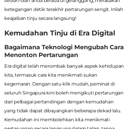
seolah-olah anda berada di gelanggang, merasakan
ketegangan detik terakhir pertarungan sengit. Inilah
keajaiban tinju secara langsung!
Kemudahan Tinju di Era Digital
Bagaimana Teknologi Mengubah Cara
Menonton Pertarungan
Era digital telah merombak banyak aspek kehidupan
kita, termasuk cara kita menikmati sukan
kegemaran. Dengan satu klik mudah, peminat di
seluruh Singapura kini boleh mengikuti pertarungan
dari pelbagai pertandingan dengan kemudahan
yang tidak dapat dibayangkan beberapa dekad lalu.
Kemudahan ini membolehkan kita menikmati
pertarungan secara langsung dalam talian, tanpa