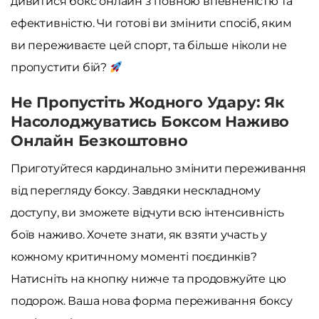
дивитися бокс онлайн з повною впевненістю та
ефективністю. Чи готові ви змінити спосіб, яким
ви переживаєте цей спорт, та більше ніколи не
пропустити бій?
Не Пропустіть Жодного Удару: Як
Насолоджуватись Боксом Наживо
Онлайн Безкоштовно
Приготуйтеся кардинально змінити переживання
від перегляду боксу. Завдяки нескладному
доступу, ви зможете відчути всю інтенсивність
боїв наживо. Хочете знати, як взяти участь у
кожному критичному моменті поєдинків?
Натисніть на кнопку нижче та продовжуйте цю
подорож. Ваша нова форма переживання боксу