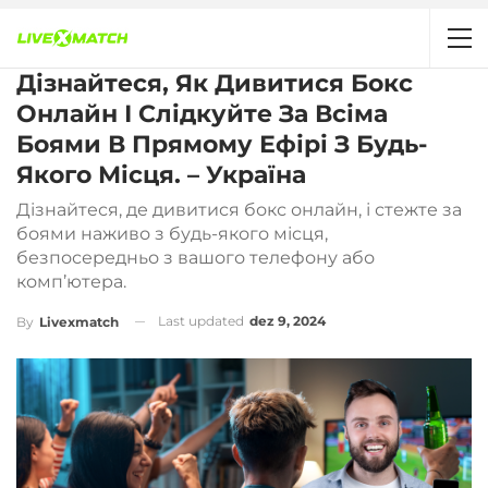
Дізнайтеся, Як Дивитися Бокс
Онлайн І Слідкуйте За Всіма
Боями В Прямому Ефірі З Будь-
Якого Місця. – Україна
Дізнайтеся, де дивитися бокс онлайн, і стежте за
боями наживо з будь-якого місця,
безпосередньо з вашого телефону або
комп’ютера.
Last updated
dez 9, 2024
By
Livexmatch