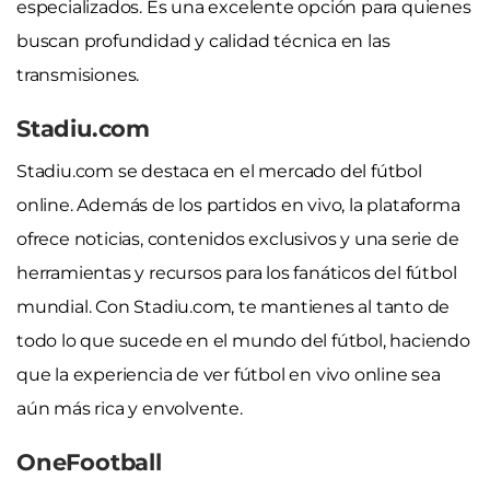
especializados. Es una excelente opción para quienes
buscan profundidad y calidad técnica en las
transmisiones.
Stadiu.com
Stadiu.com se destaca en el mercado del fútbol
online. Además de los partidos en vivo, la plataforma
ofrece noticias, contenidos exclusivos y una serie de
herramientas y recursos para los fanáticos del fútbol
mundial. Con Stadiu.com, te mantienes al tanto de
todo lo que sucede en el mundo del fútbol, haciendo
que la experiencia de ver fútbol en vivo online sea
aún más rica y envolvente.
OneFootball