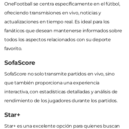
OneFootball se centra específicamente en el fútbol,
ofreciendo transmisiones en vivo, noticias y
actualizaciones en tiempo real. Es ideal para los
fanáticos que desean mantenerse informados sobre
todos los aspectos relacionados con su deporte
favorito.
SofaScore
SofaScore no solo transmite partidos en vivo, sino
que también proporciona una experiencia
interactiva, con estadísticas detalladas y análisis de
rendimiento de los jugadores durante los partidos.
Star+
Star+ es una excelente opción para quienes buscan