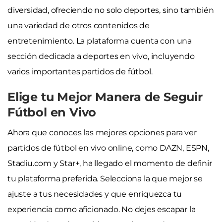
diversidad, ofreciendo no solo deportes, sino también
una variedad de otros contenidos de
entretenimiento. La plataforma cuenta con una
sección dedicada a deportes en vivo, incluyendo
varios importantes partidos de fútbol.
Elige tu Mejor Manera de Seguir
Fútbol en Vivo
Ahora que conoces las mejores opciones para ver
partidos de fútbol en vivo online, como DAZN, ESPN,
Stadiu.com y Star+, ha llegado el momento de definir
tu plataforma preferida. Selecciona la que mejor se
ajuste a tus necesidades y que enriquezca tu
experiencia como aficionado. No dejes escapar la