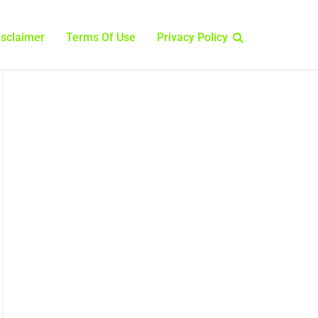
isclaimer
Terms Of Use
Privacy Policy