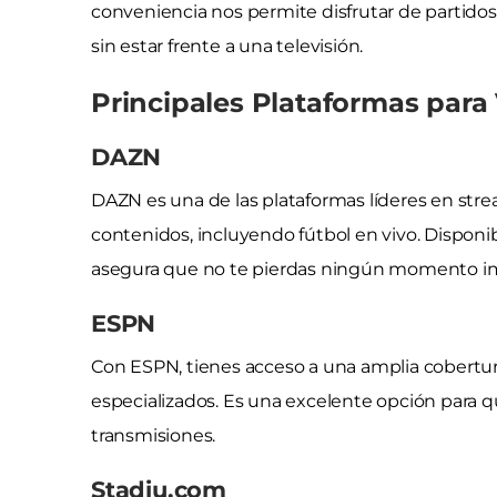
conveniencia nos permite disfrutar de partidos 
sin estar frente a una televisión.
Principales Plataformas para 
DAZN
DAZN es una de las plataformas líderes en str
contenidos, incluyendo fútbol en vivo. Disponi
asegura que no te pierdas ningún momento impo
ESPN
Con ESPN, tienes acceso a una amplia cobertura 
especializados. Es una excelente opción para q
transmisiones.
Stadiu.com