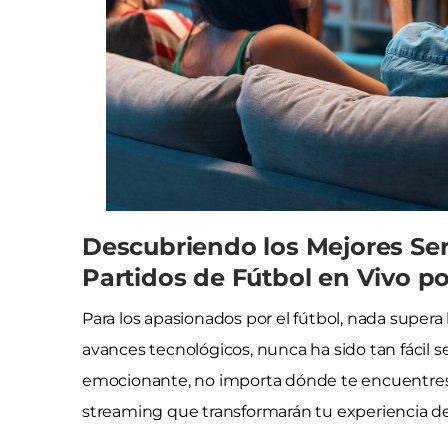
Descubriendo los Mejores Ser
Partidos de Fútbol en Vivo po
Para los apasionados por el fútbol, nada supera
avances tecnológicos, nunca ha sido tan fácil
emocionante, no importa dónde te encuentres.
streaming que transformarán tu experiencia de v