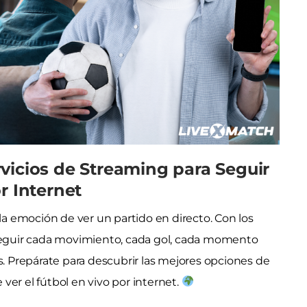
vicios de Streaming para Seguir
r Internet
 la emoción de ver un partido en directo. Con los
 seguir cada movimiento, cada gol, cada momento
 Prepárate para descubrir las mejores opciones de
er el fútbol en vivo por internet.