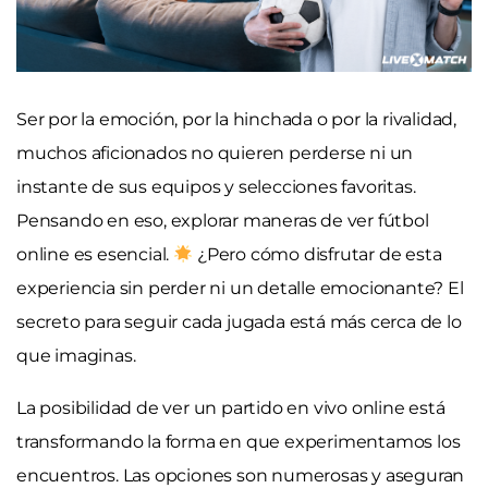
Ser por la emoción, por la hinchada o por la rivalidad,
muchos aficionados no quieren perderse ni un
instante de sus equipos y selecciones favoritas.
Pensando en eso, explorar maneras de ver fútbol
online es esencial.
¿Pero cómo disfrutar de esta
experiencia sin perder ni un detalle emocionante? El
secreto para seguir cada jugada está más cerca de lo
que imaginas.
La posibilidad de ver un partido en vivo online está
transformando la forma en que experimentamos los
encuentros. Las opciones son numerosas y aseguran