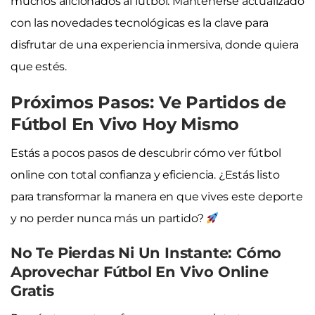
muchos aficionados al fútbol. Mantenerse actualizado
con las novedades tecnológicas es la clave para
disfrutar de una experiencia inmersiva, donde quiera
que estés.
Próximos Pasos: Ve Partidos de
Fútbol En Vivo Hoy Mismo
Estás a pocos pasos de descubrir cómo ver fútbol
online con total confianza y eficiencia. ¿Estás listo
para transformar la manera en que vives este deporte
y no perder nunca más un partido?
No Te Pierdas Ni Un Instante: Cómo
Aprovechar Fútbol En Vivo Online
Gratis