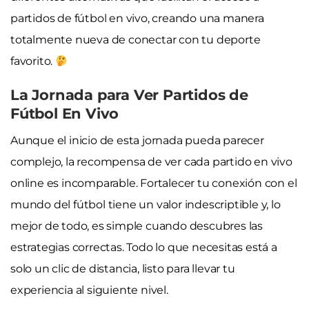
partidos de fútbol en vivo, creando una manera
totalmente nueva de conectar con tu deporte
favorito.
La Jornada para Ver Partidos de
Fútbol En Vivo
Aunque el inicio de esta jornada pueda parecer
complejo, la recompensa de ver cada partido en vivo
online es incomparable. Fortalecer tu conexión con el
mundo del fútbol tiene un valor indescriptible y, lo
mejor de todo, es simple cuando descubres las
estrategias correctas. Todo lo que necesitas está a
solo un clic de distancia, listo para llevar tu
experiencia al siguiente nivel.