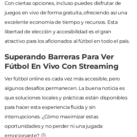
Con ciertas opciones, incluso puedes disfrutar de
juegos en vivo de forma gratuita, ofreciendo así una
excelente economía de tiempo y recursos. Esta
libertad de elección y accesibilidad es el gran
atractivo para los aficionados al fútbol en todo el país.
Superando Barreras Para Ver
Fútbol En Vivo Con Streaming
Ver fútbol online es cada vez más accesible, pero
algunos desafíos permanecen. La buena noticia es
que soluciones locales y prácticas están disponibles
para hacer esta experiencia fluida y sin
interrupciones. ¿Cómo maximizar estas
oportunidades y no perder ni una jugada
emocionante?