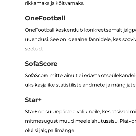
rikkamaks ja köitvamaks.
OneFootball
OneFootball keskendub konkreetsemalt jalgpall
uuendusi. See on ideaalne fännidele, kes soov
seotud.
SofaScore
SofaScore mitte ainult ei edasta otseülekandei
üksikasjalike statistiliste andmete ja mängijat
Star+
Star+ on suurepärane valik neile, kes otsivad m
mitmesugust muud meelelahutussisu. Platvorm
olulisi jalgpallimänge.