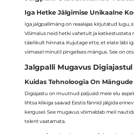
Iga Hetke Jälgimise Unikaalne 
Iga jalgpallimäng on reaalajas kirjutatud lugu,
Võimalus neid hetki vahetult ja katkestusteta 
täielikult hinnata. Kujutage ette, et elate läbi 
viimasel minutil pingelises mängus. See on ots
Jalgpalli Mugavus Digiajastul
Kuidas Tehnoloogia On Mängude
Digiajastu on muutnud paljusid meie elu aspek
lihtsa klikiga saavad Eestis fännid jälgida eri
kergusel. See mugavus võimaldab meil nautida
telerit vaatamata.