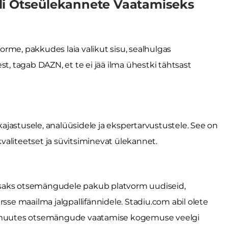
li Otseülekannete Vaatamiseks
rme, pakkudes laia valikut sisu, sealhulgas
st, tagab DAZN, et te ei jää ilma ühestki tähtsast
ikajastusele, analüüsidele ja ekspertarvustustele. See on
 kvaliteetset ja süvitsiminevat ülekannet.
 Lisaks otsemängudele pakub platvorm uudiseid,
sursse maailma jalgpallifännidele. Stadiu.com abil olete
b, muutes otsemängude vaatamise kogemuse veelgi