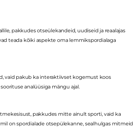
ile, pakkudes otseülekandeid, uudiseid ja reaalajas
ivad teada kõiki aspekte oma lemmikspordialaga
d, vaid pakub ka interaktiivset kogemust koos
e soorituse analüüsiga mängu ajal.
itmekesisust, pakkudes mitte ainult sporti, vaid ka
il on spordialade otsepülekanne, sealhulgas mitmeid