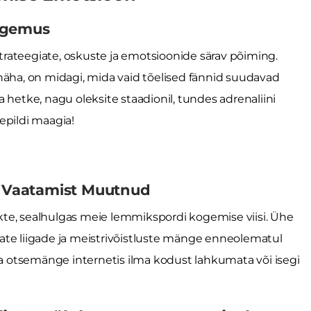
Kogemus
 strateegiate, oskuste ja emotsioonide särav põiming.
näha, on midagi, mida vaid tõelised fännid suudavad
iga hetke, nagu oleksite staadionil, tundes adrenaliini
epildi maagia!
 Vaatamist Muutnud
te, sealhulgas meie lemmikspordi kogemise viisi. Ühe
nevate liigade ja meistrivõistluste mänge enneolematul
 otsemänge internetis ilma kodust lahkumata või isegi