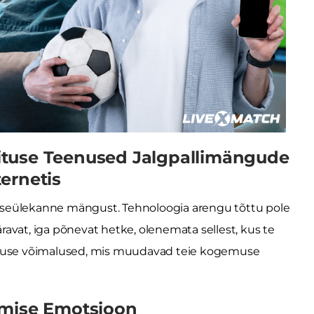
ituse Teenused Jalgpallimängude
ernetis
 otseülekanne mängust. Tehnoloogia arengu tõttu pole
väravat, iga põnevat hetke, olenemata sellest, kus te
situse võimalused, mis muudavad teie kogemuse
amise Emotsioon