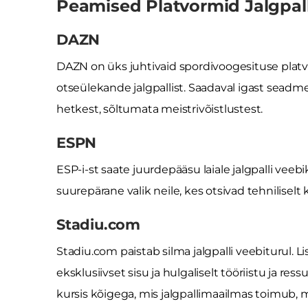
Peamised Platvormid Jalgpal
DAZN
DAZN on üks juhtivaid spordivoogesituse platvo
otseülekande jalgpallist. Saadaval igast seadme
hetkest, sõltumata meistrivõistlustest.
ESPN
ESP-i-st saate juurdepääsu laiale jalgpalli veeb
suurepärane valik neile, kes otsivad tehniliselt
Stadiu.com
Stadiu.com paistab silma jalgpalli veebiturul.
eksklusiivset sisu ja hulgaliselt tööriistu ja res
kursis kõigega, mis jalgpallimaailmas toimu