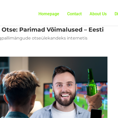
Homepage
Contact
About Us
D
 Otse: Parimad Võimalused – Eesti
gpallimängude otseülekandeks internetis