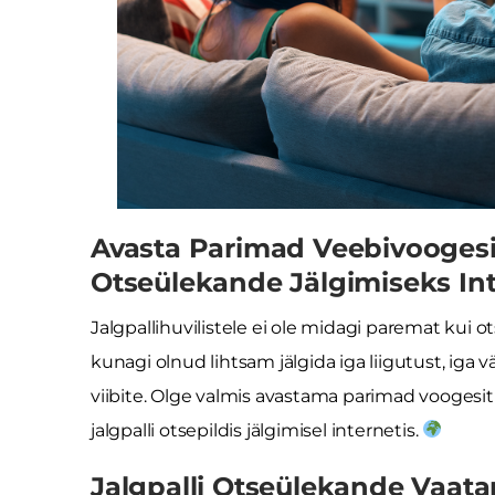
Avasta Parimad Veebivooges
Otseülekande Jälgimiseks Int
Jalgpallihuvilistele ei ole midagi paremat kui
kunagi olnud lihtsam jälgida iga liigutust, iga 
viibite. Olge valmis avastama parimad vooge
jalgpalli otsepildis jälgimisel internetis.
Jalgpalli Otseülekande Vaat