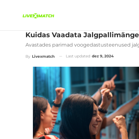
Kuidas Vaadata Jalgpallimänge
Avastades parimad voogedastusteenused jal
Last updated
dez 9, 2024
By
Livexmatch