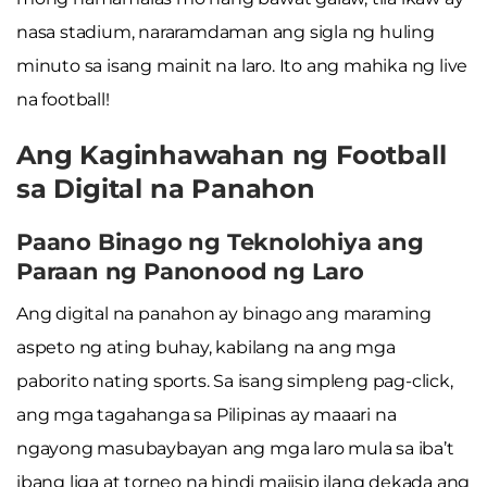
nasa stadium, nararamdaman ang sigla ng huling
minuto sa isang mainit na laro. Ito ang mahika ng live
na football!
Ang Kaginhawahan ng Football
sa Digital na Panahon
Paano Binago ng Teknolohiya ang
Paraan ng Panonood ng Laro
Ang digital na panahon ay binago ang maraming
aspeto ng ating buhay, kabilang na ang mga
paborito nating sports. Sa isang simpleng pag-click,
ang mga tagahanga sa Pilipinas ay maaari na
ngayong masubaybayan ang mga laro mula sa iba’t
ibang liga at torneo na hindi maiisip ilang dekada ang