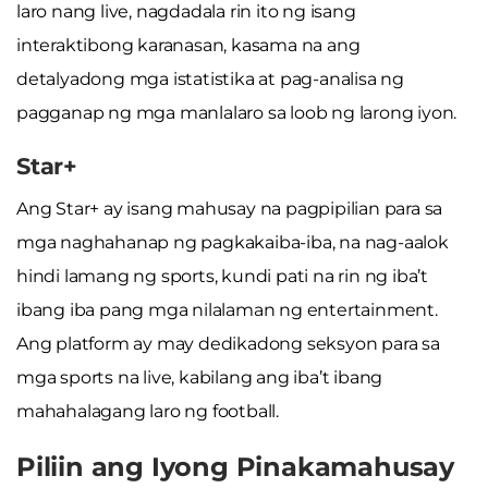
laro nang live, nagdadala rin ito ng isang
interaktibong karanasan, kasama na ang
detalyadong mga istatistika at pag-analisa ng
pagganap ng mga manlalaro sa loob ng larong iyon.
Star+
Ang Star+ ay isang mahusay na pagpipilian para sa
mga naghahanap ng pagkakaiba-iba, na nag-aalok
hindi lamang ng sports, kundi pati na rin ng iba’t
ibang iba pang mga nilalaman ng entertainment.
Ang platform ay may dedikadong seksyon para sa
mga sports na live, kabilang ang iba’t ibang
mahahalagang laro ng football.
Piliin ang Iyong Pinakamahusay