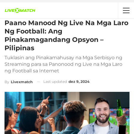
Paano Manood Ng Live Na Mga Laro
Ng Football: Ang
Pinakamagandang Opsyon –
Pilipinas
Tuklasin ang Pinakamahusay na Mga Serbisyo ng
Streaming para sa Panonood ng Live na Mga Laro
ng Football sa Internet
Last updated
dez 9, 2024
By
Livexmatch