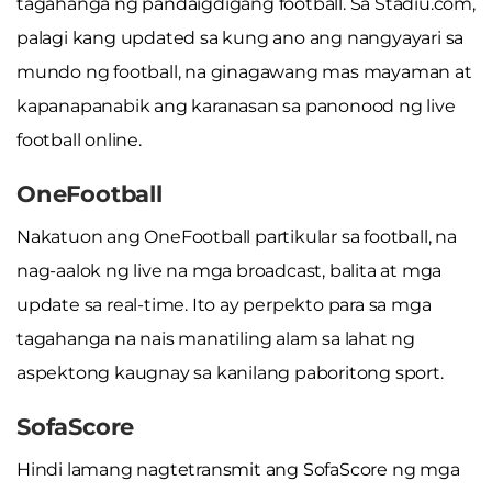
tagahanga ng pandaigdigang football. Sa Stadiu.com,
palagi kang updated sa kung ano ang nangyayari sa
mundo ng football, na ginagawang mas mayaman at
kapanapanabik ang karanasan sa panonood ng live
football online.
OneFootball
Nakatuon ang OneFootball partikular sa football, na
nag-aalok ng live na mga broadcast, balita at mga
update sa real-time. Ito ay perpekto para sa mga
tagahanga na nais manatiling alam sa lahat ng
aspektong kaugnay sa kanilang paboritong sport.
SofaScore
Hindi lamang nagtetransmit ang SofaScore ng mga