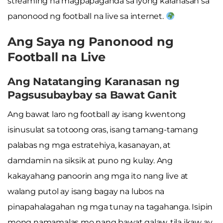
streaming na magpapaganda sa iyong karanasan sa
panonood ng football na live sa internet.
Ang Saya ng Panonood ng
Football na Live
Ang Natatanging Karanasan ng
Pagsusubaybay sa Bawat Ganit
Ang bawat laro ng football ay isang kwentong
isinusulat sa totoong oras, isang tamang-tamang
palabas ng mga estratehiya, kasanayan, at
damdamin na siksik at puno ng kulay. Ang
kakayahang panoorin ang mga ito nang live at
walang putol ay isang bagay na lubos na
pinapahalagahan ng mga tunay na tagahanga. Isipin
mong namamalas mo nang bawat galaw, tila ikaw ay