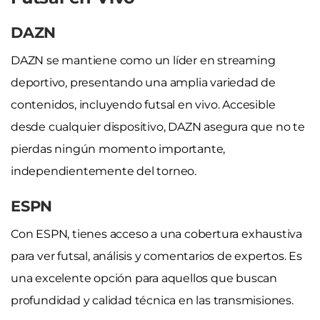
DAZN
DAZN se mantiene como un líder en streaming
deportivo, presentando una amplia variedad de
contenidos, incluyendo futsal en vivo. Accesible
desde cualquier dispositivo, DAZN asegura que no te
pierdas ningún momento importante,
independientemente del torneo.
ESPN
Con ESPN, tienes acceso a una cobertura exhaustiva
para ver futsal, análisis y comentarios de expertos. Es
una excelente opción para aquellos que buscan
profundidad y calidad técnica en las transmisiones.