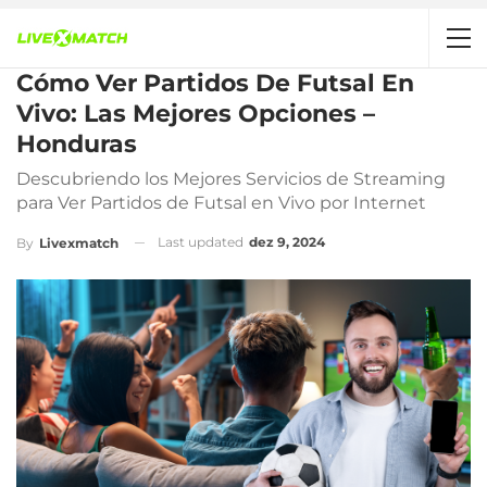
Cómo Ver Partidos De Futsal En
Vivo: Las Mejores Opciones –
Honduras
Descubriendo los Mejores Servicios de Streaming
para Ver Partidos de Futsal en Vivo por Internet
Last updated
dez 9, 2024
By
Livexmatch