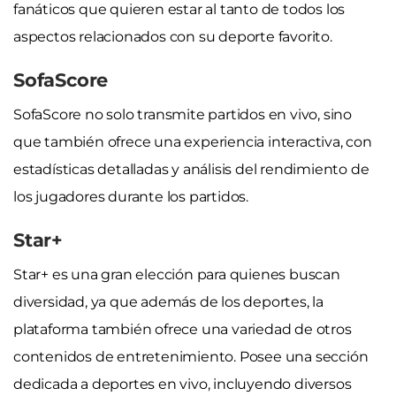
fanáticos que quieren estar al tanto de todos los
aspectos relacionados con su deporte favorito.
SofaScore
SofaScore no solo transmite partidos en vivo, sino
que también ofrece una experiencia interactiva, con
estadísticas detalladas y análisis del rendimiento de
los jugadores durante los partidos.
Star+
Star+ es una gran elección para quienes buscan
diversidad, ya que además de los deportes, la
plataforma también ofrece una variedad de otros
contenidos de entretenimiento. Posee una sección
dedicada a deportes en vivo, incluyendo diversos