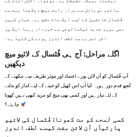
دیکھنا ہمیشہ حقیقت ہے۔ موجودہ اختراعات کے
ساتھ، موبائل سے براہ راست میچ دیکھنا بہت سے
فُٹسال شائقین کے لیے ایک عام مشق ہے۔ جہاں کہیں
بھی ہوں، جدید ٹیکنالوجی سے خبردار رہنا ایک پر
اثر تجربے سے لطف اندوز ہونے کی کلید ہے۔
اگلے مراحل: آج ہی فُٹسال کے لائیو میچ
دیکھیں
آپ فُٹسال کو آن لائن پورے اعتماد اور موثر طریقے سے دیکھنے کے
کچھ قدم دور ہیں۔ کیا آپ اس کھیل کو جینے کے اپنے انداز کو بدلنے
کے لئے تیار ہیں اور کسی بھی میچ کو مزید کبھی نہیں کھونا
چاہتے؟
کسی لمحے کو مت کھونا: فُٹسال کی لائیو
پارٹیآں آن لائن مفت کیسے لطف اندوز
ہوں