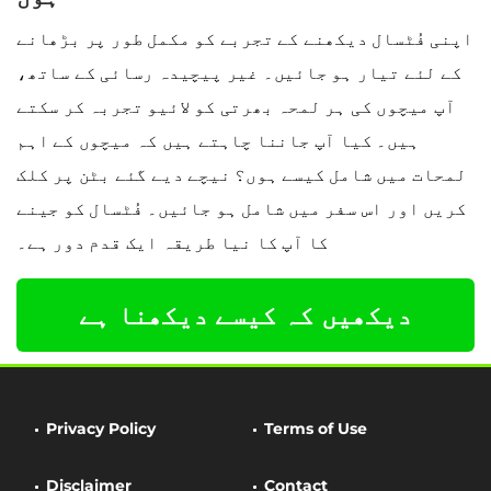
اپنی فُٹسال دیکھنے کے تجربے کو مکمل طور پر بڑھانے
کے لئے تیار ہو جائیں۔ غیر پیچیدہ رسائی کے ساتھ،
آپ میچوں کی ہر لمحہ بھرتی کو لائیو تجربہ کر سکتے
ہیں۔ کیا آپ جاننا چاہتے ہیں کہ میچوں کے اہم
لمحات میں شامل کیسے ہوں؟ نیچے دیے گئے بٹن پر کلک
کریں اور اس سفر میں شامل ہو جائیں۔ فُٹسال کو جینے
کا آپ کا نیا طریقہ ایک قدم دور ہے۔
دیکھیں کہ کیسے دیکھنا ہے
Privacy Policy
Terms of Use
Disclaimer
Contact