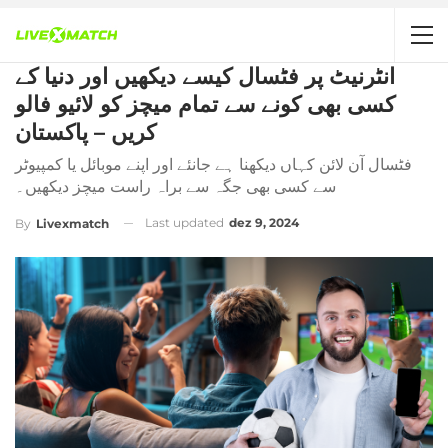
انٹرنیٹ پر فٹسال کیسے دیکھیں اور دنیا کے
کسی بھی کونے سے تمام میچز کو لائیو فالو
کریں – پاکستان
فٹسال آن لائن کہاں دیکھنا ہے جانئے اور اپنے موبائل یا کمپیوٹر
سے کسی بھی جگہ سے براہ راست میچز دیکھیں۔
Last updated
dez 9, 2024
By
Livexmatch