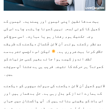
بہت سے شائقین اپنی ٹیموں اور پسندیدہ ٹیموں کے
کھیل کا کوئی لمحہ نہیں کھونا چاہتے، چاہے اس کی
وجہ تکنیک ہو، رفتار ہو یا مہارت۔ اسی سوچ کو
مدِنظر رکھتے ہوئے، آن لائن فُٹسال دیکھنے کے طریقے
تلاش کرنا بہت ضروری ہے۔
لیکن اس دلچسپ تجربے سے
لطف اندوز کیسے ہوا جائے بغیر کسی جزئیات کو
کھوئے؟ ہر حرکت کا نتیجہ قریب ہی ہے جتنا آپ سوچتے
ہیں۔
لائیو کھیل آن لائن دیکھنے کی سہولت میچوں کو دیکھنے
کے ہمارے انداز کو بدل رہی ہے۔ حل بے شمار ہیں اور
اس بات کو یقینی بناتے ہیں کہ آپ پاکستان میں جہاں
بھی ہوں، ایک لمحہ بھی نہ چھوٹے۔ اور سب سے بہترین