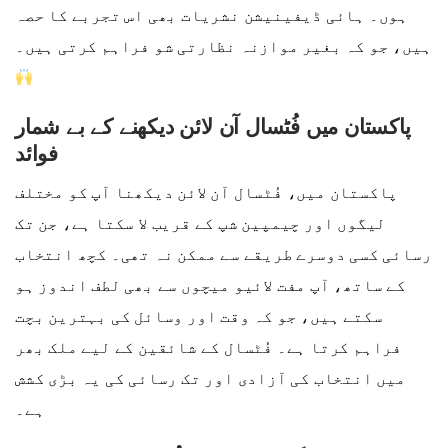
ہوں۔ ہائی ڈیفینیشن نشریات بھی اس تجربے کا حصہ
ہیں، جو کہ بغیر موازنہ نظارتی شو فراہم کرتی ہیں۔
پاکستان میں فُٹسال آن لائن دیکھنے کے بے شمار
فوائد
پاکستان میں، فُٹسال آن لائن دیکھنا آپ کو مختلف
لیگوں اور چیمپین شپ کے قریب لا سکتا ہے، جن تک
رسائی کسی دوسرے طریقے سے ممکن نہ تھی۔ کچھ انتخاب
کے ساتھ، آپ مفت لائیو میچوں سے بھی لطف اندوز ہو
سکتے ہیں، جو کہ وقت اور وسائل کی بہترین بچت
فراہم کرتا ہے۔ فُٹسال کے شائقین کے لیے ملک بھر
میں انتخاب کی آزادی اور تک رسائی کی یہ بڑی کشش
ہے۔