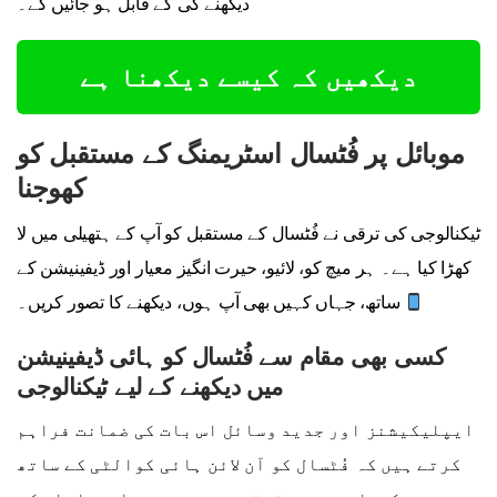
دیکھنے کی کے قابل ہو جائیں گے۔
دیکھیں کہ کیسے دیکھنا ہے
موبائل پر فُٹسال اسٹریمنگ کے مستقبل کو
کھوجنا
ٹیکنالوجی کی ترقی نے فُٹسال کے مستقبل کو آپ کے ہتھیلی میں لا
کھڑا کیا ہے۔ ہر میچ کو، لائیو، حیرت انگیز معیار اور ڈیفینیشن کے
ساتھ، جہاں کہیں بھی آپ ہوں، دیکھنے کا تصور کریں۔
کسی بھی مقام سے فُٹسال کو ہائی ڈیفینیشن
میں دیکھنے کے لیے ٹیکنالوجی
ایپلیکیشنز اور جدید وسائل اس بات کی ضمانت فراہم
کرتے ہیں کہ فُٹسال کو آن لائن ہائی کوالٹی کے ساتھ