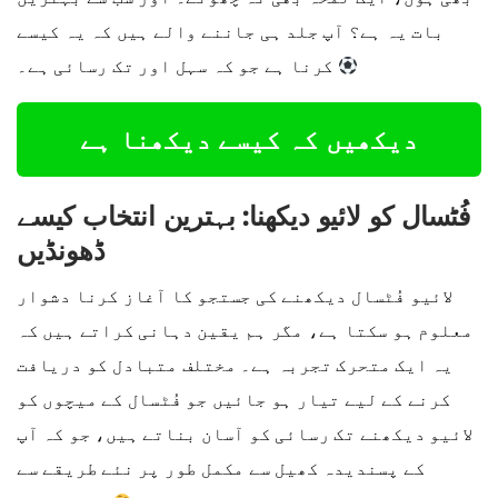
بات یہ ہے؟ آپ جلد ہی جاننے والے ہیں کہ یہ کیسے
کرنا ہے جو کہ سہل اور تک رسائی ہے۔
دیکھیں کہ کیسے دیکھنا ہے
فُٹسال کو لائیو دیکھنا: بہترین انتخاب کیسے
ڈھونڈیں
لائیو فُٹسال دیکھنے کی جستجو کا آغاز کرنا دشوار
معلوم ہو سکتا ہے، مگر ہم یقین دہانی کراتے ہیں کہ
یہ ایک متحرک تجربہ ہے۔ مختلف متبادل کو دریافت
کرنے کے لیے تیار ہو جائیں جو فُٹسال کے میچوں کو
لائیو دیکھنے تک رسائی کو آسان بناتے ہیں، جو کہ آپ
کے پسندیدہ کھیل سے مکمل طور پر نئے طریقے سے