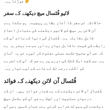
جوڑتا ہے۔
لائیو فُٹسال میچ دیکھنے کے سفر
حالانکہ اس سفر کا آغاز بظاہر پیچیدہ ہو سکتا ہے،
آن لائن ہر میچ کو لائیو دیکھنے کی متبادل انعام
قابلِ مقابلہ ہے۔ فُٹسال کی دنیا کے ساتھ آپ کے
رابطے کی قیمت ناقابل بیان ہے اور سب سے بہتر یہ ہے
کہ جب آپ صحیح حکمت عملی معلوم کر لیں، تو یہ آسان
ہے۔ سب کچھ ایک کلک کی دوری پر ہے جو کہ آپ کے تجربے
کو اگلے درجے تک لے جانے کے لیے تیار ہے۔
فُٹسال آن لائن دیکھنے کے فوائد
فُٹسال آن لائن دیکھنے کے بے شمار فوائد ہیں۔ ان کے
درمیان عملییت اور لچک ہے جو آپ کو مکمل میچ
دیکھنے کی سہولت فراہم کرتی ہے، جہاں کہیں بھی آپ