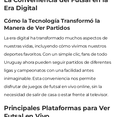
Era Digital
Cómo la Tecnología Transformó la
Manera de Ver Partidos
La era digital ha transformado muchos aspectos de
nuestras vidas, incluyendo cómo vivimos nuestros
deportes favoritos. Con un simple clic, fans de todo
Uruguay ahora pueden seguir partidos de diferentes
ligas y campeonatos con una facilidad antes
inimaginable. Esta conveniencia nos permite
disfrutar de juegos de futsal en vivo online, sin la
necesidad de salir de casa o estar frente al televisor.
Principales Plataformas para Ver
Futsal en Vivo