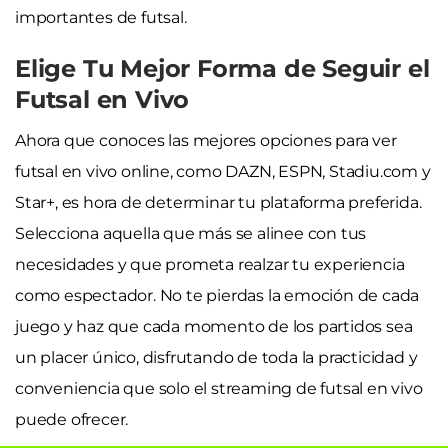
importantes de futsal.
Elige Tu Mejor Forma de Seguir el
Futsal en Vivo
Ahora que conoces las mejores opciones para ver
futsal en vivo online, como DAZN, ESPN, Stadiu.com y
Star+, es hora de determinar tu plataforma preferida.
Selecciona aquella que más se alinee con tus
necesidades y que prometa realzar tu experiencia
como espectador. No te pierdas la emoción de cada
juego y haz que cada momento de los partidos sea
un placer único, disfrutando de toda la practicidad y
conveniencia que solo el streaming de futsal en vivo
puede ofrecer.