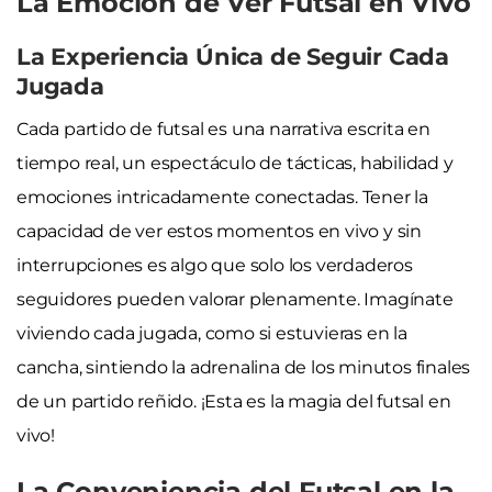
La Emoción de Ver Futsal en Vivo
La Experiencia Única de Seguir Cada
Jugada
Cada partido de futsal es una narrativa escrita en
tiempo real, un espectáculo de tácticas, habilidad y
emociones intricadamente conectadas. Tener la
capacidad de ver estos momentos en vivo y sin
interrupciones es algo que solo los verdaderos
seguidores pueden valorar plenamente. Imagínate
viviendo cada jugada, como si estuvieras en la
cancha, sintiendo la adrenalina de los minutos finales
de un partido reñido. ¡Esta es la magia del futsal en
vivo!
La Conveniencia del Futsal en la