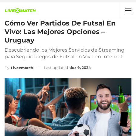
Cómo Ver Partidos De Futsal En
Vivo: Las Mejores Opciones –
Uruguay
Descubriendo los Mejores Servicios de Streaming
para Seguir Juegos de Futsal en Vivo en Internet
Last updated
dez 9, 2024
By
Livexmatch