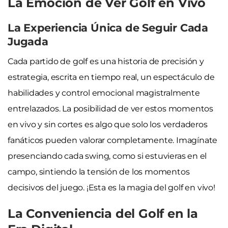
La Emoción de Ver Golf en Vivo
La Experiencia Única de Seguir Cada
Jugada
Cada partido de golf es una historia de precisión y
estrategia, escrita en tiempo real, un espectáculo de
habilidades y control emocional magistralmente
entrelazados. La posibilidad de ver estos momentos
en vivo y sin cortes es algo que solo los verdaderos
fanáticos pueden valorar completamente. Imagínate
presenciando cada swing, como si estuvieras en el
campo, sintiendo la tensión de los momentos
decisivos del juego. ¡Esta es la magia del golf en vivo!
La Conveniencia del Golf en la