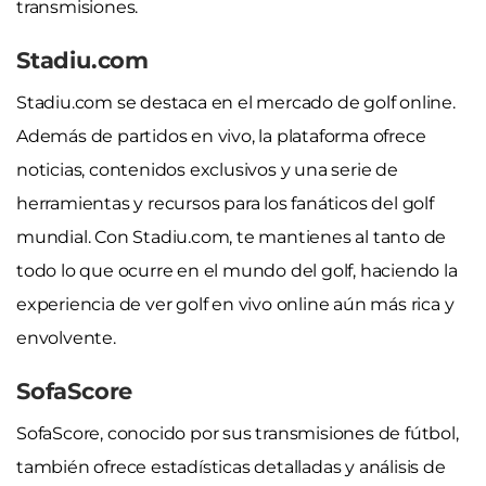
transmisiones.
Stadiu.com
Stadiu.com se destaca en el mercado de golf online.
Además de partidos en vivo, la plataforma ofrece
noticias, contenidos exclusivos y una serie de
herramientas y recursos para los fanáticos del golf
mundial. Con Stadiu.com, te mantienes al tanto de
todo lo que ocurre en el mundo del golf, haciendo la
experiencia de ver golf en vivo online aún más rica y
envolvente.
SofaScore
SofaScore, conocido por sus transmisiones de fútbol,
también ofrece estadísticas detalladas y análisis de