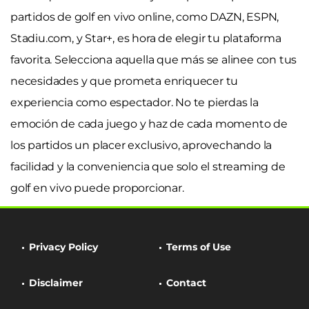
partidos de golf en vivo online, como DAZN, ESPN,
Stadiu.com, y Star+, es hora de elegir tu plataforma
favorita. Selecciona aquella que más se alinee con tus
necesidades y que prometa enriquecer tu
experiencia como espectador. No te pierdas la
emoción de cada juego y haz de cada momento de
los partidos un placer exclusivo, aprovechando la
facilidad y la conveniencia que solo el streaming de
golf en vivo puede proporcionar.
Privacy Policy
Terms of Use
Disclaimer
Contact