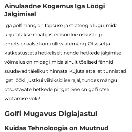
Ainulaadne Kogemus Iga Löögi
Jälgimisel
Iga golfimäng on täpsuse ja strateegia lugu, mida
kirjutatakse reaalajas, erakordne oskuste ja
emotsionaalse kontrolli vaatemäng. Otsesel ja
katkestusteta hetkeliselt nende hetkede jälgimise
võimalus on midagi, mida ainult tõelised fännid
suudavad täielikult hinnata. Kujuta ette, et tunnistad
igat lööki, justkui viibiksid ise rajal, tundes mängu
otsustavate hetkede pinget. See on golfi otse
vaatamise võlu!
Golfi Mugavus Digiajastul
Kuidas Tehnoloogia on Muutnud