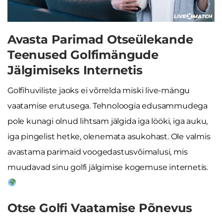
Avasta Parimad Otseülekande
Teenused Golfimängude
Jälgimiseks Internetis
Golfihuviliste jaoks ei võrrelda miski live-mängu
vaatamise erutusega. Tehnoloogia edusammudega
pole kunagi olnud lihtsam jälgida iga lööki, iga auku,
iga pingelist hetke, olenemata asukohast. Ole valmis
avastama parimaid voogedastusvõimalusi, mis
muudavad sinu golfi jälgimise kogemuse internetis.
Otse Golfi Vaatamise Põnevus