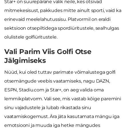
Star+ on suurepärane valik neile, kes otsivad
mitmekesisust, pakkudes mitte ainult sporti, vaid ka
erinevaid meelelahutussisu. Platvormil on eraldi
sektsioon otsepiltidega spordiüritustele, sealhulgas
olulistele golfiüritustele.
Vali Parim Viis Golfi Otse
Jälgimiseks
Nüüd, kui oled tuttav parimate võimalustega golfi
otsemängude veebis vaatamiseks, nagu DAZN,
ESPN, Stadiu.com ja Star+, on aeg valida oma
lemmikplatvorm. Vali see, mis vastab kõige paremini
sinu vajadustele ja lubab rikastada sinu
vaatamiskogemust. Ära jäta kasutamata mängu iga
emotsiooni ja muuda iga hetke mängudes