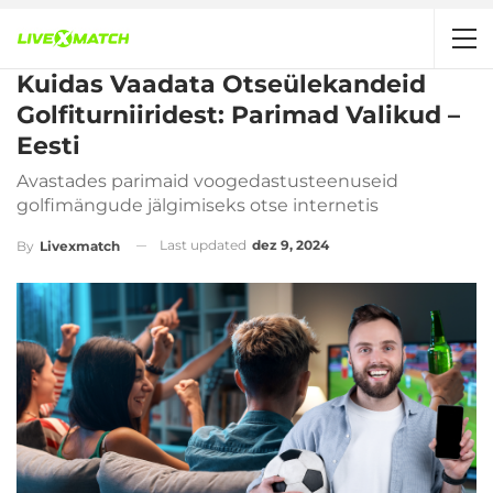
Kuidas Vaadata Otseülekandeid
Golfiturniiridest: Parimad Valikud –
Eesti
Avastades parimaid voogedastusteenuseid
golfimängude jälgimiseks otse internetis
Last updated
dez 9, 2024
By
Livexmatch