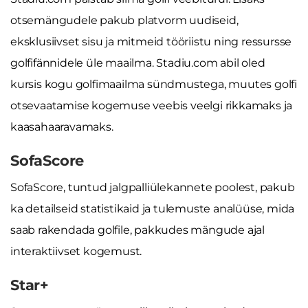
otsemängudele pakub platvorm uudiseid,
eksklusiivset sisu ja mitmeid tööriistu ning ressursse
golfifännidele üle maailma. Stadiu.com abil oled
kursis kogu golfimaailma sündmustega, muutes golfi
otsevaatamise kogemuse veebis veelgi rikkamaks ja
kaasahaaravamaks.
SofaScore
SofaScore, tuntud jalgpalliülekannete poolest, pakub
ka detailseid statistikaid ja tulemuste analüüse, mida
saab rakendada golfile, pakkudes mängude ajal
interaktiivset kogemust.
Star+