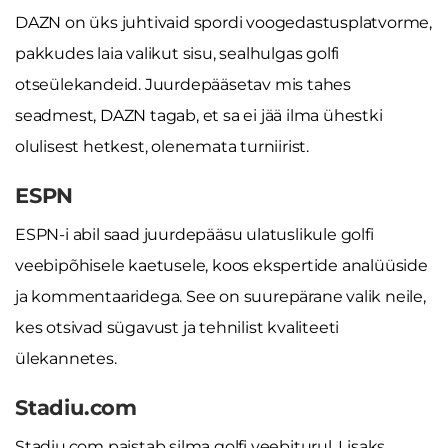
DAZN on üks juhtivaid spordi voogedastusplatvorme,
pakkudes laia valikut sisu, sealhulgas golfi
otseülekandeid. Juurdepääsetav mis tahes
seadmest, DAZN tagab, et sa ei jää ilma ühestki
olulisest hetkest, olenemata turniirist.
ESPN
ESPN-i abil saad juurdepääsu ulatuslikule golfi
veebipõhisele kaetusele, koos ekspertide analüüside
ja kommentaaridega. See on suurepärane valik neile,
kes otsivad sügavust ja tehnilist kvaliteeti
ülekannetes.
Stadiu.com
Stadiu.com paistab silma golfi veebiturul. Lisaks