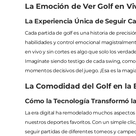
La Emoción de Ver Golf en Vi
La Experiencia Única de Seguir C
Cada partida de golf es una historia de precisió
habilidades y control emocional magistralment
en vivo y sin cortes es algo que solo los verd
Imagínate siendo testigo de cada swing, como s
momentos decisivos del juego. ¡Esa es la magia 
La Comodidad del Golf en la E
Cómo la Tecnología Transformó la
La era digital ha remodelado muchos aspecto
nuestros deportes favoritos. Con un simple cli
seguir partidas de diferentes torneos y campe