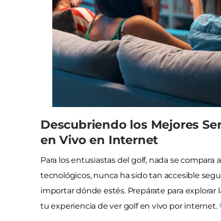
Descubriendo los Mejores Ser
en Vivo en Internet
Para los entusiastas del golf, nada se compara 
tecnológicos, nunca ha sido tan accesible seg
importar dónde estés. Prepárate para explorar
tu experiencia de ver golf en vivo por internet.