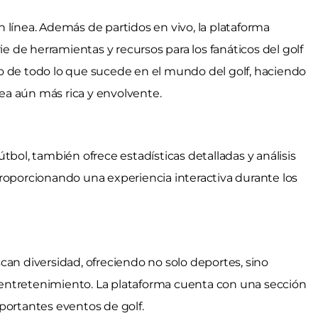
 línea. Además de partidos en vivo, la plataforma
ie de herramientas y recursos para los fanáticos del golf
o de todo lo que sucede en el mundo del golf, haciendo
sea aún más rica y envolvente.
tbol, también ofrece estadísticas detalladas y análisis
roporcionando una experiencia interactiva durante los
can diversidad, ofreciendo no solo deportes, sino
entretenimiento. La plataforma cuenta con una sección
portantes eventos de golf.