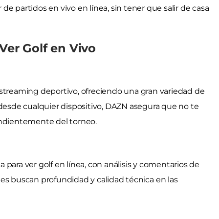
e partidos en vivo en línea, sin tener que salir de casa
Ver Golf en Vivo
 streaming deportivo, ofreciendo una gran variedad de
 desde cualquier dispositivo, DAZN asegura que no te
dientemente del torneo.
para ver golf en línea, con análisis y comentarios de
es buscan profundidad y calidad técnica en las