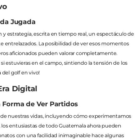
vo
ada Jugada
n y estrategia, escrita en tiempo real, un espectáculo de
e entrelazados. La posibilidad de ver esos momentos
aderos aficionados pueden valorar completamente.
i estuvieras en el campo, sintiendo la tensión de los
del golf en vivo!
ra Digital
 Forma de Ver Partidos
s de nuestras vidas, incluyendo cómo experimentamos
c, los entusiastas de todo Guatemala ahora pueden
onatos con una facilidad inimaginable hace algunas