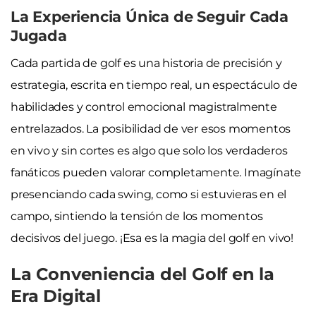
La Experiencia Única de Seguir Cada
Jugada
Cada partida de golf es una historia de precisión y
estrategia, escrita en tiempo real, un espectáculo de
habilidades y control emocional magistralmente
entrelazados. La posibilidad de ver esos momentos
en vivo y sin cortes es algo que solo los verdaderos
fanáticos pueden valorar completamente. Imagínate
presenciando cada swing, como si estuvieras en el
campo, sintiendo la tensión de los momentos
decisivos del juego. ¡Esa es la magia del golf en vivo!
La Conveniencia del Golf en la
Era Digital