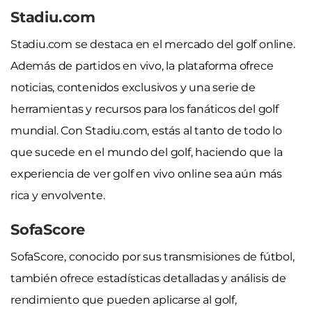
Stadiu.com
Stadiu.com se destaca en el mercado del golf online.
Además de partidos en vivo, la plataforma ofrece
noticias, contenidos exclusivos y una serie de
herramientas y recursos para los fanáticos del golf
mundial. Con Stadiu.com, estás al tanto de todo lo
que sucede en el mundo del golf, haciendo que la
experiencia de ver golf en vivo online sea aún más
rica y envolvente.
SofaScore
SofaScore, conocido por sus transmisiones de fútbol,
también ofrece estadísticas detalladas y análisis de
rendimiento que pueden aplicarse al golf,