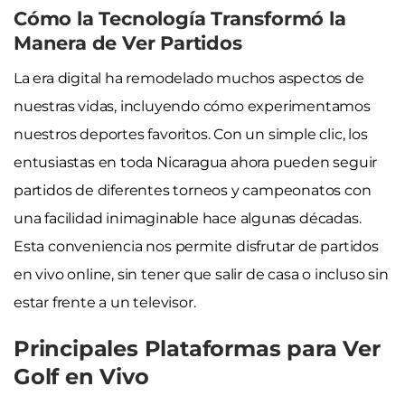
Cómo la Tecnología Transformó la
Manera de Ver Partidos
La era digital ha remodelado muchos aspectos de
nuestras vidas, incluyendo cómo experimentamos
nuestros deportes favoritos. Con un simple clic, los
entusiastas en toda Nicaragua ahora pueden seguir
partidos de diferentes torneos y campeonatos con
una facilidad inimaginable hace algunas décadas.
Esta conveniencia nos permite disfrutar de partidos
en vivo online, sin tener que salir de casa o incluso sin
estar frente a un televisor.
Principales Plataformas para Ver
Golf en Vivo