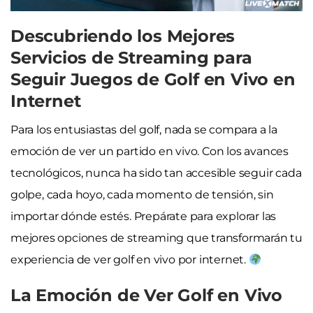
Descubriendo los Mejores
Servicios de Streaming para
Seguir Juegos de Golf en Vivo en
Internet
Para los entusiastas del golf, nada se compara a la
emoción de ver un partido en vivo. Con los avances
tecnológicos, nunca ha sido tan accesible seguir cada
golpe, cada hoyo, cada momento de tensión, sin
importar dónde estés. Prepárate para explorar las
mejores opciones de streaming que transformarán tu
experiencia de ver golf en vivo por internet.
La Emoción de Ver Golf en Vivo