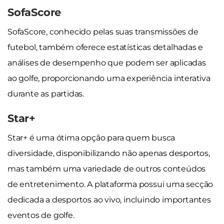
SofaScore
SofaScore, conhecido pelas suas transmissões de
futebol, também oferece estatísticas detalhadas e
análises de desempenho que podem ser aplicadas
ao golfe, proporcionando uma experiência interativa
durante as partidas.
Star+
Star+ é uma ótima opção para quem busca
diversidade, disponibilizando não apenas desportos,
mas também uma variedade de outros conteúdos
de entretenimento. A plataforma possui uma secção
dedicada a desportos ao vivo, incluindo importantes
eventos de golfe.