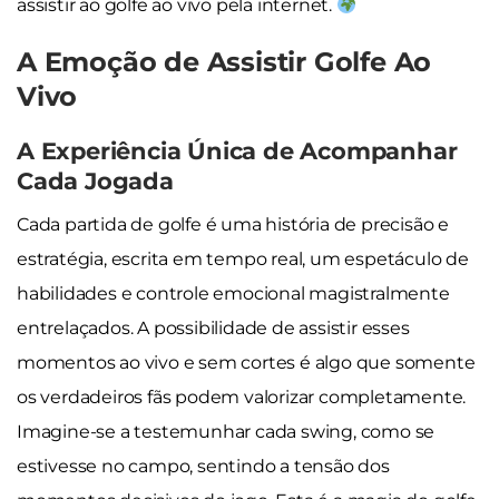
assistir ao golfe ao vivo pela internet.
A Emoção de Assistir Golfe Ao
Vivo
A Experiência Única de Acompanhar
Cada Jogada
Cada partida de golfe é uma história de precisão e
estratégia, escrita em tempo real, um espetáculo de
habilidades e controle emocional magistralmente
entrelaçados. A possibilidade de assistir esses
momentos ao vivo e sem cortes é algo que somente
os verdadeiros fãs podem valorizar completamente.
Imagine-se a testemunhar cada swing, como se
estivesse no campo, sentindo a tensão dos