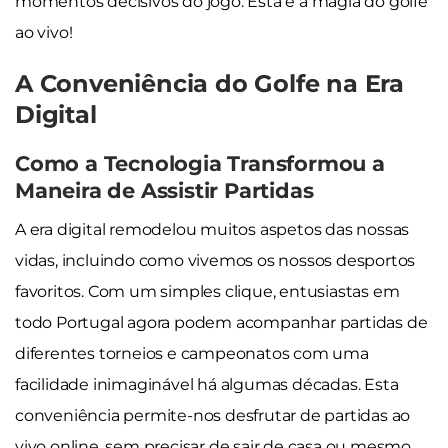
momentos decisivos do jogo. Esta é a magia do golfe
ao vivo!
A Conveniência do Golfe na Era
Digital
Como a Tecnologia Transformou a
Maneira de Assistir Partidas
A era digital remodelou muitos aspetos das nossas
vidas, incluindo como vivemos os nossos desportos
favoritos. Com um simples clique, entusiastas em
todo Portugal agora podem acompanhar partidas de
diferentes torneios e campeonatos com uma
facilidade inimaginável há algumas décadas. Esta
conveniência permite-nos desfrutar de partidas ao
vivo online, sem precisar de sair de casa ou mesmo