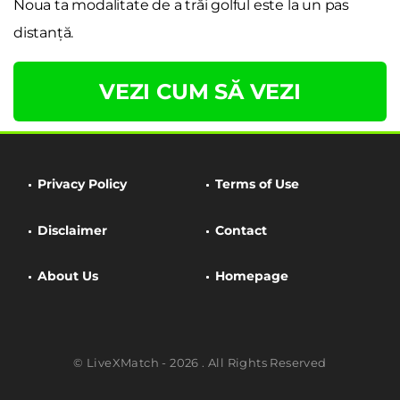
Noua ta modalitate de a trăi golful este la un pas
distanță.
VEZI CUM SĂ VEZI
Privacy Policy
Terms of Use
Disclaimer
Contact
About Us
Homepage
© LiveXMatch - 2026 . All Rights Reserved