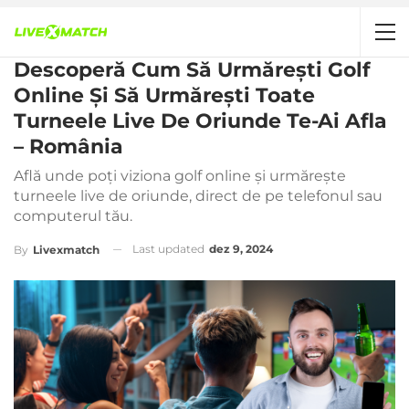
Descoperă Cum Să Urmărești Golf
Online Și Să Urmărești Toate
Turneele Live De Oriunde Te-Ai Afla
– România
Află unde poți viziona golf online și urmărește
turneele live de oriunde, direct de pe telefonul sau
computerul tău.
Last updated
dez 9, 2024
By
Livexmatch