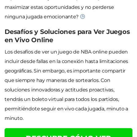
maximizar estas oportunidades y no perderse
ninguna jugada emocionante?
Desafíos y Soluciones para Ver Juegos
en Vivo Online
Los desafíos de ver un juego de NBA online pueden
incluir desde fallas en la conexión hasta limitaciones
geográficas. Sin embargo, es importante compartir
que siempre hay maneras de sortearlos. Con
soluciones innovadoras y actitudes proactivas,
tendrás un boleto virtual para todos los partidos,
permitiéndote seguir en vivo cada jugada, minuto a
minuto.