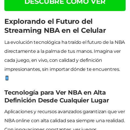
DESCUBRE CÓMO VER
Explorando el Futuro del
Streaming NBA en el Celular
La evolución tecnológica ha traído el futuro de la NBA
directamente a la palma de tus manos. Imagina ver
cada juego, en vivo, con calidad y definición
impresionantes, sin importar dónde te encuentres.
Tecnología para Ver NBA en Alta
Definición Desde Cualquier Lugar
Aplicaciones y recursos avanzados garantizan que ver
NBA online con alta calidad sea siempre una realidad.
Con innovaciones constantes, ver juegos