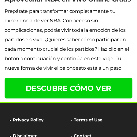
Prepárate para transformar completamente tu
experiencia de ver NBA. Con acceso sin
complicaciones, podrás vivir toda la emoción de los
partidos en vivo. ¿Quieres saber cómo participar en
cada momento crucial de los partidos? Haz clic en el
botón a continuación y continúa en este viaje. Tu
nueva forma de vivir el baloncesto está a un paso.
DESCUBRE CÓMO VER
Privacy Policy
Terms of Use
Disclaimer
Contact