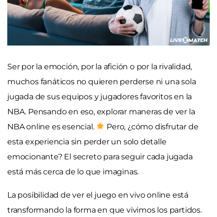
Ser por la emoción, por la afición o por la rivalidad,
muchos fanáticos no quieren perderse ni una sola
jugada de sus equipos y jugadores favoritos en la
NBA. Pensando en eso, explorar maneras de ver la
NBA online es esencial.
Pero, ¿cómo disfrutar de
esta experiencia sin perder un solo detalle
emocionante? El secreto para seguir cada jugada
está más cerca de lo que imaginas.
La posibilidad de ver el juego en vivo online está
transformando la forma en que vivimos los partidos.