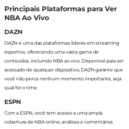
Principais Plataformas para Ver
NBA Ao Vivo
DAZN
DAZN é uma das plataformas líderes em streaming
esportivo, oferecendo uma vasta gama de
conteúdos, incluindo NBA ao vivo. Disponível para ser
acessado de qualquer dispositivo, DAZN garante que
você não perca nenhum momento importante, seja
qual for o time.
ESPN
Com a ESPN, você tem acesso a uma ampla
cobertura de NBA online, análises e comentários