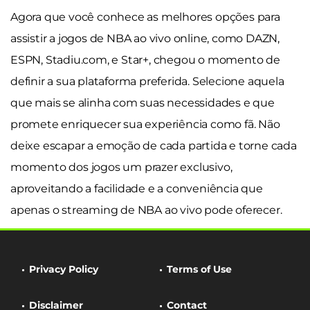
Agora que você conhece as melhores opções para
assistir a jogos de NBA ao vivo online, como DAZN,
ESPN, Stadiu.com, e Star+, chegou o momento de
definir a sua plataforma preferida. Selecione aquela
que mais se alinha com suas necessidades e que
promete enriquecer sua experiência como fã. Não
deixe escapar a emoção de cada partida e torne cada
momento dos jogos um prazer exclusivo,
aproveitando a facilidade e a conveniência que
apenas o streaming de NBA ao vivo pode oferecer.
Privacy Policy
Terms of Use
Disclaimer
Contact