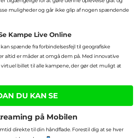
 er tilgængelige for at gøre denne oplevelse glat og
sse muligheder og går ikke glip af nogen spændende
 Se Kampe Live Online
n spænde fra forbindelsesfejl til geografiske
der altid er måder at omgå dem på. Med innovative
virtuel billet til alle kampene, der gør det muligt at
DAN DU KAN SE
treaming på Mobilen
id direkte til din håndflade. Forestil dig at se hver