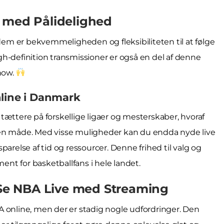
e med Pålidelighed
 dem er bekvemmeligheden og fleksibiliteten til at følge
h-definition transmissioner er også en del af denne
show.
nline i Danmark
tættere på forskellige ligaer og mesterskaber, hvoraf
den måde. Med visse muligheder kan du endda nyde live
arelse af tid og ressourcer. Denne frihed til valg og
nt for basketballfans i hele landet.
t Se NBA Live med Streaming
A online, men der er stadig nogle udfordringer. Den