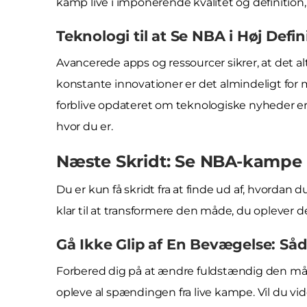
kamp live i imponerende kvalitet og definition,
Teknologi til at Se NBA i Høj Defi
Avancerede apps og ressourcer sikrer, at det al
konstante innovationer er det almindeligt for 
forblive opdateret om teknologiske nyheder er
hvor du er.
Næste Skridt: Se NBA-kampe 
Du er kun få skridt fra at finde ud af, hvordan d
klar til at transformere den måde, du oplever d
Gå Ikke Glip af En Bevægelse: Så
Forbered dig på at ændre fuldstændig den må
opleve al spændingen fra live kampe. Vil du vid