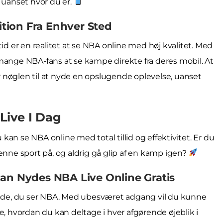
 uanset hvor du er.
nition Fra Enhver Sted
tid er en realitet at se NBA online med høj kvalitet. Med
mange NBA-fans at se kampe direkte fra deres mobil. At
 nøglen til at nyde en opslugende oplevelse, uanset
Live I Dag
u kan se NBA online med total tillid og effektivitet. Er du
enne sport på, og aldrig gå glip af en kamp igen?
dan Nydes NBA Live Online Gratis
de, du ser NBA. Med ubesværet adgang vil du kunne
e, hvordan du kan deltage i hver afgørende øjeblik i