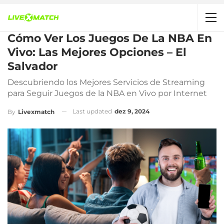
Cómo Ver Los Juegos De La NBA En
Vivo: Las Mejores Opciones – El
Salvador
Descubriendo los Mejores Servicios de Streaming
para Seguir Juegos de la NBA en Vivo por Internet
Last updated
dez 9, 2024
By
Livexmatch