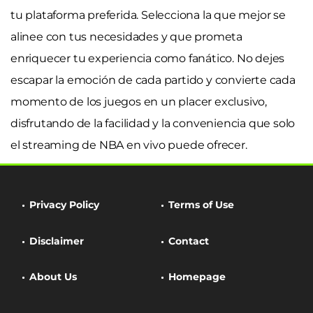
tu plataforma preferida. Selecciona la que mejor se
alinee con tus necesidades y que prometa
enriquecer tu experiencia como fanático. No dejes
escapar la emoción de cada partido y convierte cada
momento de los juegos en un placer exclusivo,
disfrutando de la facilidad y la conveniencia que solo
el streaming de NBA en vivo puede ofrecer.
Privacy Policy
Terms of Use
Disclaimer
Contact
About Us
Homepage