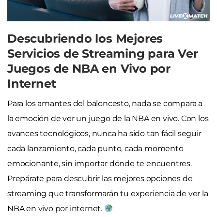
Descubriendo los Mejores
Servicios de Streaming para Ver
Juegos de NBA en Vivo por
Internet
Para los amantes del baloncesto, nada se compara a
la emoción de ver un juego de la NBA en vivo. Con los
avances tecnológicos, nunca ha sido tan fácil seguir
cada lanzamiento, cada punto, cada momento
emocionante, sin importar dónde te encuentres.
Prepárate para descubrir las mejores opciones de
streaming que transformarán tu experiencia de ver la
NBA en vivo por internet.