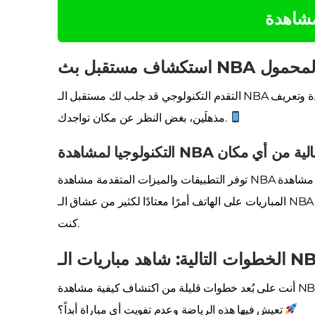
مشاهدة
ر الهاتف المحمول
التقدم التكنولوجي قد جلب لك مستقبل الـ NBA مباشرة في راحة يديك. تخيل مشاهدة كل مباراة، مباشرة، بجودة وتعريف
مذهلَين، بغض النظر عن مكان تواجدك.
اهدة NBA بجودة عالية من أي مكان
توفر التطبيقات والميزات المتقدمة مشاهدة NBA عبر الإنترنت بجودة عالية دائمًا كواقع. مع الابتكارات المتواصلة، أصبح مشاهدة
المباريات على الهاتف أمرًا معتادًا لكثير من عشاق الـ NBA. متابعة التطورات التقنية هي المفتاح للاستمتاع بتجربة غامرة، أينما
كنت.
أنت على بُعد خطوات قليلة من اكتشاف كيفية مشاهدة NBA عبر الإنترنت بثقة وكفاءة تامّة. هل أنت مستعد لتغيير الطريقة التي
تعيش فيها هذه الرياضة وعدم تفويت أي مباراة أبداً؟