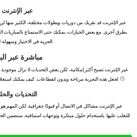
فوائد لا تُحصى لمشاهدة NBA 
بطرق أخرى. مع بعض الخيارات، يمكنك حتى الاستمتاع بالمباريات المبا
الحرية في الاختيار وسهولة الوصول هي الجاذب الأكبر لعشاق كرة السلة في أنحاء البلاد.
تغلب على الحواجز لمشاهدة NBA مباشرة عب
لجعل هذه التجربة مرتاحة وبدون انقطاعات. كيف يمكنك استغلال هذه الفرص إلى أقصى حد وعدم تفويت أي حركة مثيرة؟
التحديات والحل
للتغلب عليها. باستخدام حلول مبتكرة وتوجهات استباقية، ستضمن الح