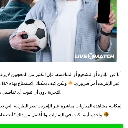
أنا عن الإثارة أو التشجيع أو المنافسة، فإن الكثير من المعجبين لا
الـ NBA. لذلك، فإن استكشاف طرق مشاهدة مباريات الـ NBA عبر الإنترنت أمر ضروري.
ولكن كيف يمكنك الاستمتاع بهذه
التجربة دون أن تفوت أي تفاصيل مثيرة؟ السر في متابعة كل لعبة يقترب منك أكثر مما تتصور.
إمكانية مشاهدة المباريات مباشرة عبر الإنترنت تغير الطريقة التي ن
واحدة، أينما كنت في الإمارات. والأفضل من ذلك؟ أنت على وشك اكتشاف كيفية القيام بذلك بطريقة عملية وميسورة.