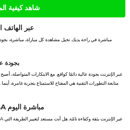
شاهد كيفية ال
استكشاف مستقبل بث NBA عب
التكنولوجيا لمش
الخطوات التالية: شاهد مباريات الـ NBA مباشرة اليوم