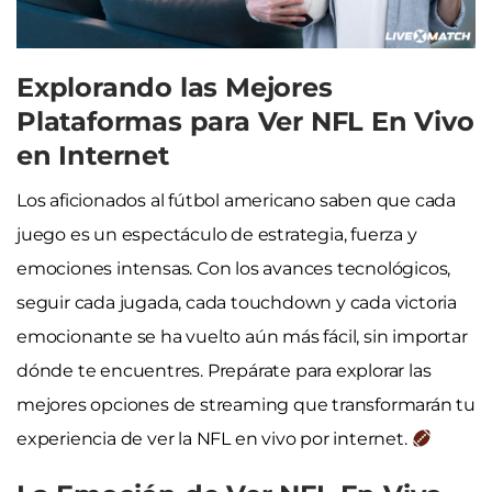
Explorando las Mejores
Plataformas para Ver NFL En Vivo
en Internet
Los aficionados al fútbol americano saben que cada
juego es un espectáculo de estrategia, fuerza y
emociones intensas. Con los avances tecnológicos,
seguir cada jugada, cada touchdown y cada victoria
emocionante se ha vuelto aún más fácil, sin importar
dónde te encuentres. Prepárate para explorar las
mejores opciones de streaming que transformarán tu
experiencia de ver la NFL en vivo por internet.