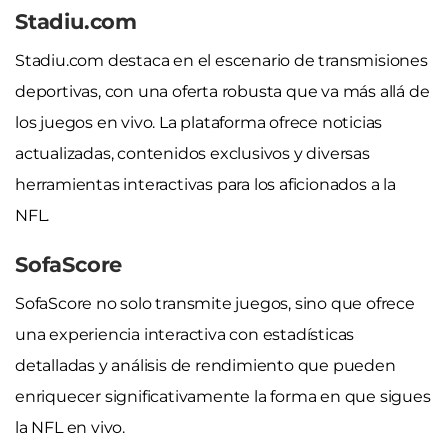
Stadiu.com
Stadiu.com destaca en el escenario de transmisiones
deportivas, con una oferta robusta que va más allá de
los juegos en vivo. La plataforma ofrece noticias
actualizadas, contenidos exclusivos y diversas
herramientas interactivas para los aficionados a la
NFL.
SofaScore
SofaScore no solo transmite juegos, sino que ofrece
una experiencia interactiva con estadísticas
detalladas y análisis de rendimiento que pueden
enriquecer significativamente la forma en que sigues
la NFL en vivo.