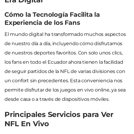
Cómo la Tecnología Facilita la
Experiencia de los Fans
El mundo digital ha transformado muchos aspectos
de nuestro día a día, incluyendo cómo disfrutamos
de nuestros deportes favoritos. Con solo unos clics,
los fans en todo el Ecuador ahora tienen la facilidad
de seguir partidos de la NFL de varias divisiones con
un confort sin precedentes. Esta conveniencia nos
permite disfrutar de los juegos en vivo online, ya sea
desde casa o a través de dispositivos móviles.
Principales Servicios para Ver
NFL En Vivo