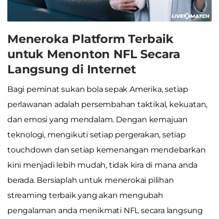
Meneroka Platform Terbaik
untuk Menonton NFL Secara
Langsung di Internet
Bagi peminat sukan bola sepak Amerika, setiap
perlawanan adalah persembahan taktikal, kekuatan,
dan emosi yang mendalam. Dengan kemajuan
teknologi, mengikuti setiap pergerakan, setiap
touchdown dan setiap kemenangan mendebarkan
kini menjadi lebih mudah, tidak kira di mana anda
berada. Bersiaplah untuk menerokai pilihan
streaming terbaik yang akan mengubah
pengalaman anda menikmati NFL secara langsung