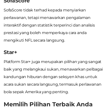
SofaScore
SofaScore tidak terhad kepada menyiarkan
perlawanan, tetapi menawarkan pengalaman
interaktif dengan statistik terperinci dan analisis
prestasi yang boleh memperkaya cara anda
mengikuti NFL secara langsung.
Star+
Platform Star+ juga merupakan pilihan yang sangat
baik yang melangkaui sukan, menawarkan pelbagai
kandungan hiburan dengan seksyen khas untuk
acara sukan secara langsung, termasuk perlawanan
bola sepak Amerika yang penting.
Memilih Pilihan Terbaik Anda