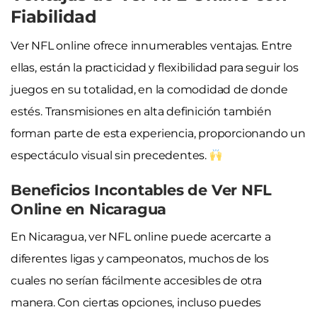
Fiabilidad
Ver NFL online ofrece innumerables ventajas. Entre
ellas, están la practicidad y flexibilidad para seguir los
juegos en su totalidad, en la comodidad de donde
estés. Transmisiones en alta definición también
forman parte de esta experiencia, proporcionando un
espectáculo visual sin precedentes.
Beneficios Incontables de Ver NFL
Online en Nicaragua
En Nicaragua, ver NFL online puede acercarte a
diferentes ligas y campeonatos, muchos de los
cuales no serían fácilmente accesibles de otra
manera. Con ciertas opciones, incluso puedes