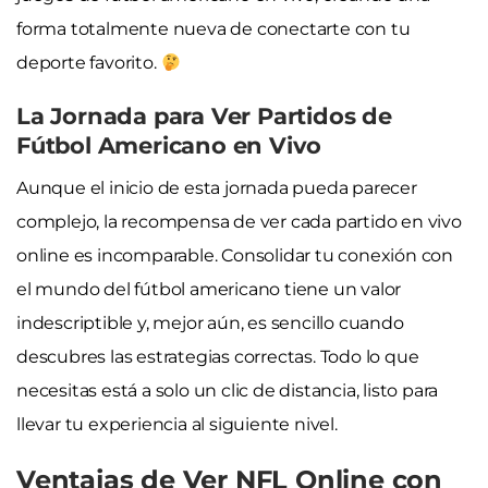
forma totalmente nueva de conectarte con tu
deporte favorito.
La Jornada para Ver Partidos de
Fútbol Americano en Vivo
Aunque el inicio de esta jornada pueda parecer
complejo, la recompensa de ver cada partido en vivo
online es incomparable. Consolidar tu conexión con
el mundo del fútbol americano tiene un valor
indescriptible y, mejor aún, es sencillo cuando
descubres las estrategias correctas. Todo lo que
necesitas está a solo un clic de distancia, listo para
llevar tu experiencia al siguiente nivel.
Ventajas de Ver NFL Online con