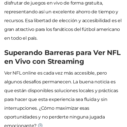
disfrutar de juegos en vivo de forma gratuita,
representando así un excelente ahorro de tiempo y
recursos. Esa libertad de elección y accesibilidad es el
gran atractivo para los fanáticos del fútbol americano
en todo el país.
Superando Barreras para Ver NFL
en Vivo con Streaming
Ver NFL online es cada vez más accesible, pero
algunos desafíos permanecen. La buena noticia es
que están disponibles soluciones locales y prácticas
para hacer que esta experiencia sea fluida y sin
interrupciones. ¿Cómo maximizar esas
oportunidades y no perderte ninguna jugada
emocionante?