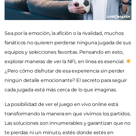
Sea por la emoción, la afición o la rivalidad, muchos
fanáticos no quieren perderse ninguna jugada de sus
equipos y selecciones favoritas. Pensando en esto,
explorar maneras de ver la NFL en línea es esencial.
¿Pero cómo disfrutar de esa experiencia sin perder
ningún detalle emocionante? El secreto para seguir
cada jugada está más cerca de lo que imaginas.
La posibilidad de ver el juego en vivo online está
transformando la manera en que vivimos los partidos.
Las soluciones son innumerables y garantizan que no
te pierdas ni un minuto, estés donde estés en