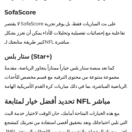
SofaScore
لا يقتصر SofaScore على بث المباريات فقط، بل يوفر تجربة
تفاعلية مع إحصائيات تفصيلية وتحليلات للأداء يمكن أن تعزز بشكل
كبير طريقة متابعتك لـNFL مباشرة.
ستار بلس (Star+)
كما تعد منصة ستار بلس خياراً ممتازاً يتجاوز الرياضة، مقدمةً
مجموعة متنوعة من محتوى الترفيه مع قسم مخصص للأحداث
الرياضية المباشرة، بما في ذلك مباريات كرة القدم الأمريكية الهامة.
تحديد أفضل خيار لمتابعة NFL مباشر
مع هذه الخيارات المتاحة أمامك، حان الوقت لاختيار خدمة البث
التي تلبي احتياجاتك وتعد بتحقيق أقصى استفادة من تجربتك كمشجع
لـNFL. اختر منصتك المفضلة ولا تفوت المزيد من اللحظات الممتعة