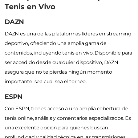
Tenis en Vivo
DAZN
DAZN es una de las plataformas líderes en streaming
deportivo, ofreciendo una amplia gama de
contenidos, incluyendo tenis en vivo. Disponible para
ser accedido desde cualquier dispositivo, DAZN
asegura que no te pierdas ningún momento
importante, sea cual sea el torneo.
ESPN
Con ESPN, tienes acceso a una amplia cobertura de
tenis online, análisis y comentarios especializados. Es
una excelente opción para quienes buscan
profundidad y calidad técnica en las transmisiones.