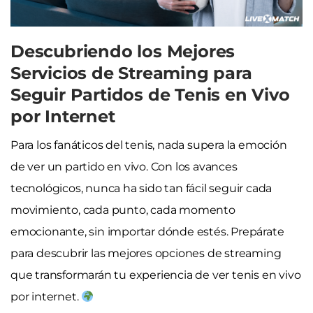
Descubriendo los Mejores
Servicios de Streaming para
Seguir Partidos de Tenis en Vivo
por Internet
Para los fanáticos del tenis, nada supera la emoción
de ver un partido en vivo. Con los avances
tecnológicos, nunca ha sido tan fácil seguir cada
movimiento, cada punto, cada momento
emocionante, sin importar dónde estés. Prepárate
para descubrir las mejores opciones de streaming
que transformarán tu experiencia de ver tenis en vivo
por internet.