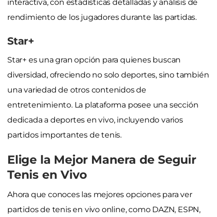
interactiva, con estadísticas detalladas y análisis de
rendimiento de los jugadores durante las partidas.
Star+
Star+ es una gran opción para quienes buscan
diversidad, ofreciendo no solo deportes, sino también
una variedad de otros contenidos de
entretenimiento. La plataforma posee una sección
dedicada a deportes en vivo, incluyendo varios
partidos importantes de tenis.
Elige la Mejor Manera de Seguir
Tenis en Vivo
Ahora que conoces las mejores opciones para ver
partidos de tenis en vivo online, como DAZN, ESPN,