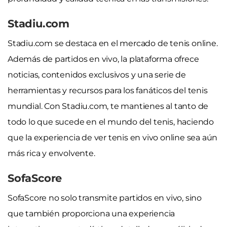
Stadiu.com
Stadiu.com se destaca en el mercado de tenis online.
Además de partidos en vivo, la plataforma ofrece
noticias, contenidos exclusivos y una serie de
herramientas y recursos para los fanáticos del tenis
mundial. Con Stadiu.com, te mantienes al tanto de
todo lo que sucede en el mundo del tenis, haciendo
que la experiencia de ver tenis en vivo online sea aún
más rica y envolvente.
SofaScore
SofaScore no solo transmite partidos en vivo, sino
que también proporciona una experiencia