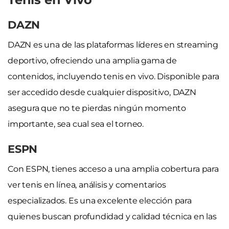
DAZN
DAZN es una de las plataformas líderes en streaming
deportivo, ofreciendo una amplia gama de
contenidos, incluyendo tenis en vivo. Disponible para
ser accedido desde cualquier dispositivo, DAZN
asegura que no te pierdas ningún momento
importante, sea cual sea el torneo.
ESPN
Con ESPN, tienes acceso a una amplia cobertura para
ver tenis en línea, análisis y comentarios
especializados. Es una excelente elección para
quienes buscan profundidad y calidad técnica en las