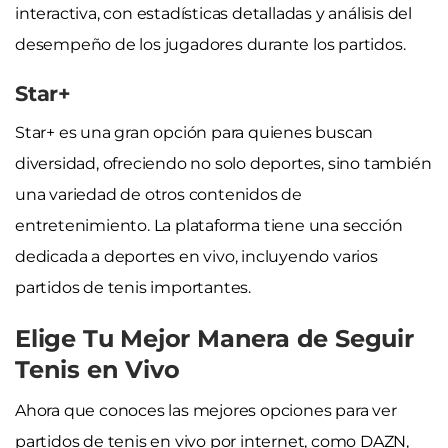
interactiva, con estadísticas detalladas y análisis del
desempeño de los jugadores durante los partidos.
Star+
Star+ es una gran opción para quienes buscan
diversidad, ofreciendo no solo deportes, sino también
una variedad de otros contenidos de
entretenimiento. La plataforma tiene una sección
dedicada a deportes en vivo, incluyendo varios
partidos de tenis importantes.
Elige Tu Mejor Manera de Seguir
Tenis en Vivo
Ahora que conoces las mejores opciones para ver
partidos de tenis en vivo por internet, como DAZN,