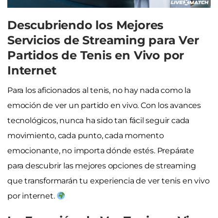
Descubriendo los Mejores
Servicios de Streaming para Ver
Partidos de Tenis en Vivo por
Internet
Para los aficionados al tenis, no hay nada como la
emoción de ver un partido en vivo. Con los avances
tecnológicos, nunca ha sido tan fácil seguir cada
movimiento, cada punto, cada momento
emocionante, no importa dónde estés. Prepárate
para descubrir las mejores opciones de streaming
que transformarán tu experiencia de ver tenis en vivo
por internet.