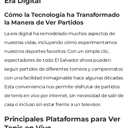
Era Digital
Cómo la Tecnología ha Transformado
la Manera de Ver Partidos
La era digital ha remodelado muchos aspectos de
nuestras vidas, incluyendo cómo experimentamos
nuestros deportes favoritos. Con un simple clic,
espectadores de todo El Salvador ahora pueden
seguir partidos de diferentes torneos y campeonatos
con una facilidad inimaginable hace algunas décadas.
Esta conveniencia nos permite disfrutar de partidos
de tenis en vivo por internet, sin necesidad de salir de
casa o incluso sin estar frente a un televisor.
Principales Plataformas para Ver
Tenis en Vivo