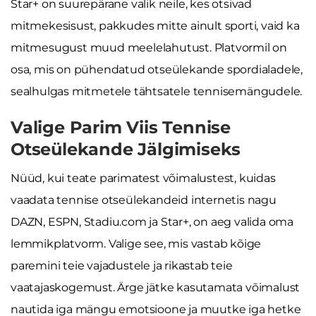
Star+ on suurepärane valik neile, kes otsivad
mitmekesisust, pakkudes mitte ainult sporti, vaid ka
mitmesugust muud meelelahutust. Platvormil on
osa, mis on pühendatud otseülekande spordialadele,
sealhulgas mitmetele tähtsatele tennisemängudele.
Valige Parim Viis Tennise
Otseülekande Jälgimiseks
Nüüd, kui teate parimatest võimalustest, kuidas
vaadata tennise otseülekandeid internetis nagu
DAZN, ESPN, Stadiu.com ja Star+, on aeg valida oma
lemmikplatvorm. Valige see, mis vastab kõige
paremini teie vajadustele ja rikastab teie
vaatajaskogemust. Ärge jätke kasutamata võimalust
nautida iga mängu emotsioone ja muutke iga hetke