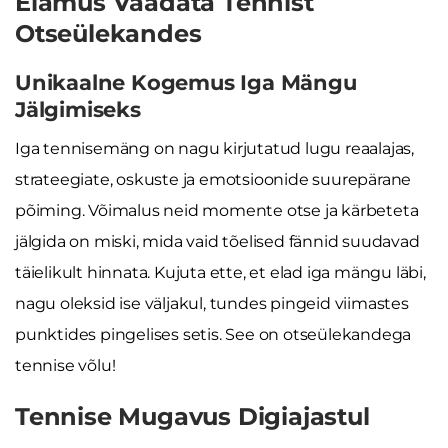
Elamus Vaadata Tennist
Otseülekandes
Unikaalne Kogemus Iga Mängu
Jälgimiseks
Iga tennisemäng on nagu kirjutatud lugu reaalajas,
strateegiate, oskuste ja emotsioonide suurepärane
põiming. Võimalus neid momente otse ja kärbeteta
jälgida on miski, mida vaid tõelised fännid suudavad
täielikult hinnata. Kujuta ette, et elad iga mängu läbi,
nagu oleksid ise väljakul, tundes pingeid viimastes
punktides pingelises setis. See on otseülekandega
tennise võlu!
Tennise Mugavus Digiajastul