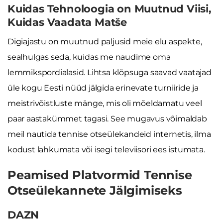
Kuidas Tehnoloogia on Muutnud Viisi,
Kuidas Vaadata Matše
Digiajastu on muutnud paljusid meie elu aspekte,
sealhulgas seda, kuidas me naudime oma
lemmikspordialasid. Lihtsa klõpsuga saavad vaatajad
üle kogu Eesti nüüd jälgida erinevate turniiride ja
meistrivõistluste mänge, mis oli mõeldamatu veel
paar aastakümmet tagasi. See mugavus võimaldab
meil nautida tennise otseülekandeid internetis, ilma
kodust lahkumata või isegi televiisori ees istumata.
Peamised Platvormid Tennise
Otseülekannete Jälgimiseks
DAZN