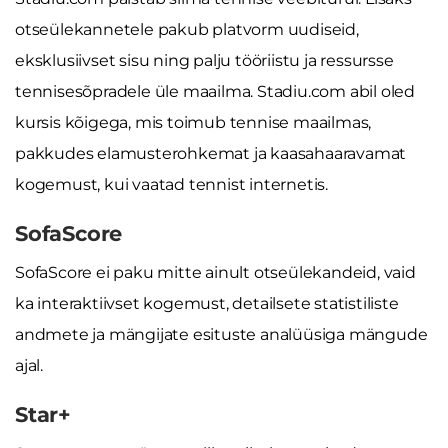
otseülekannetele pakub platvorm uudiseid,
eksklusiivset sisu ning palju tööriistu ja ressursse
tennisesõpradele üle maailma. Stadiu.com abil oled
kursis kõigega, mis toimub tennise maailmas,
pakkudes elamusterohkemat ja kaasahaaravamat
kogemust, kui vaatad tennist internetis.
SofaScore
SofaScore ei paku mitte ainult otseülekandeid, vaid
ka interaktiivset kogemust, detailsete statistiliste
andmete ja mängijate esituste analüüsiga mängude
ajal.
Star+