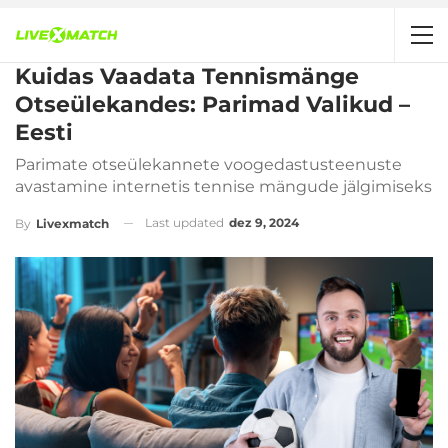
Kuidas Vaadata Tennismänge
Otseülekandes: Parimad Valikud –
Eesti
Parimate otseülekannete voogedastusteenuste
avastamine internetis tennise mängude jälgimiseks
Last updated
dez 9, 2024
By
Livexmatch