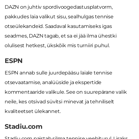
DAZN on juhtiv spordivoogedastusplatvorm,
pakkudes laia valikut sisu, sealhulgas tennise
otseülekandeid. Saadaval kasutamiseks igas
seadmes, DAZN tagab, et sa ei jää ilma ühestki
olulisest hetkest, ükskõik mis turniiri puhul.
ESPN
ESPN annab sulle juurdepääsu laiale tennise
otsevaatamise, analüüside ja ekspertide
kommentaaride valikule. See on suurepärane valik
neile, kes otsivad süvitsi minevat ja tehniliselt
kvaliteetset ülekannet.
Stadiu.com
Stadiu.com paistab silma tennise veebiturul. Lisaks