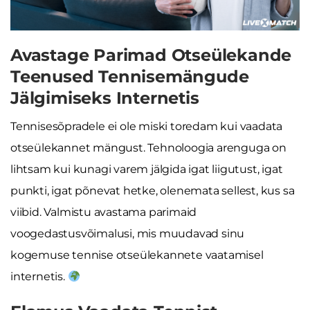
Avastage Parimad Otseülekande
Teenused Tennisemängude
Jälgimiseks Internetis
Tennisesõpradele ei ole miski toredam kui vaadata
otseülekannet mängust. Tehnoloogia arenguga on
lihtsam kui kunagi varem jälgida igat liigutust, igat
punkti, igat põnevat hetke, olenemata sellest, kus sa
viibid. Valmistu avastama parimaid
voogedastusvõimalusi, mis muudavad sinu
kogemuse tennise otseülekannete vaatamisel
internetis.