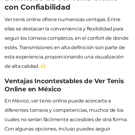
con Confiabilidad
Ver tenis online ofrece numerosas ventajas. Entre
ellas se destacan la conveniencia y flexibilidad para
seguir los torneos completos, en el confort de donde
estés. Transmisiones en alta definición son parte de
esta experiencia, proporcionando una visualización
de alta calidad.
Ventajas Incontestables de Ver Tenis
Online en México
En México, ver tenis online puede acercarte a
diferentes torneos y competencias, muchos de los
cuales no serían fácilmente accesibles de otra forma.
Con algunas opciones, incluso puedes seguir