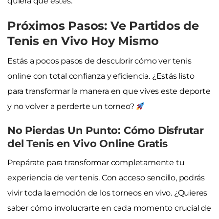
quiera que estés.
Próximos Pasos: Ve Partidos de
Tenis en Vivo Hoy Mismo
Estás a pocos pasos de descubrir cómo ver tenis
online con total confianza y eficiencia. ¿Estás listo
para transformar la manera en que vives este deporte
y no volver a perderte un torneo?
No Pierdas Un Punto: Cómo Disfrutar
del Tenis en Vivo Online Gratis
Prepárate para transformar completamente tu
experiencia de ver tenis. Con acceso sencillo, podrás
vivir toda la emoción de los torneos en vivo. ¿Quieres
saber cómo involucrarte en cada momento crucial de