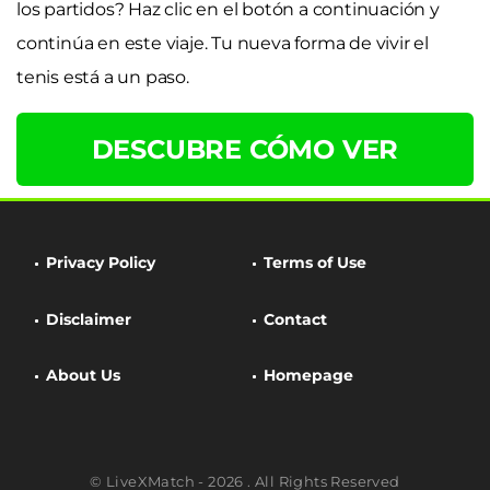
los partidos? Haz clic en el botón a continuación y
continúa en este viaje. Tu nueva forma de vivir el
tenis está a un paso.
DESCUBRE CÓMO VER
Privacy Policy
Terms of Use
Disclaimer
Contact
About Us
Homepage
© LiveXMatch - 2026 . All Rights Reserved