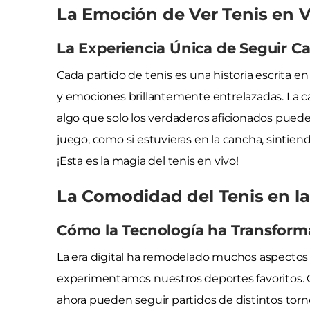
La Emoción de Ver Tenis en V
La Experiencia Única de Seguir C
Cada partido de tenis es una historia escrita e
y emociones brillantemente entrelazadas. La c
algo que solo los verdaderos aficionados pue
juego, como si estuvieras en la cancha, sintien
¡Esta es la magia del tenis en vivo!
La Comodidad del Tenis en la 
Cómo la Tecnología ha Transform
La era digital ha remodelado muchos aspectos 
experimentamos nuestros deportes favoritos. C
ahora pueden seguir partidos de distintos tor