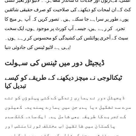
عملی، مہارتوں اور جذبات کا شاندار مظاہرہ۔ لائیو اور بغیر کسی
کٹ کے ان لمحات کو دیکھنے کی صلاحیت کو صرف حقیقی شائقین
پورے طور پر سراہے جا سکتے ہیں۔ تصور کریں کہ آپ ہر میچ کا
تجربہ کر رہے ہیں، جیسے آپ کورٹ پر موجود ہوں، ایک سخت
سیٹ کے آخری پوائنٹس کی کشیدگی کو محسوس کر رہے ہوں۔
یہی ہے لائیو ٹینس کی جادوئی دنیا!
ڈیجیٹل دور میں ٹینس کی سہولت
ٹیکنالوجی نے میچز دیکھنے کے طریقے کو کیسے
تبدیل کیا
ڈیجیٹل دور نے ہماری زندگی کے کئی پہلوؤں کو نئے
سرے سے تشکیل دیا ہے، جن میں ہمارے پسندیدہ کھیلوں
کے تجربے کا طریقہ بھی شامل ہے۔ ایک سادہ کلک سے،
پاکستان میں شائقین اب مختلف ٹورنامنٹس اور
چیمپئن شپ میچز کو فالو کر سکتے ہیں، ایک ایسی