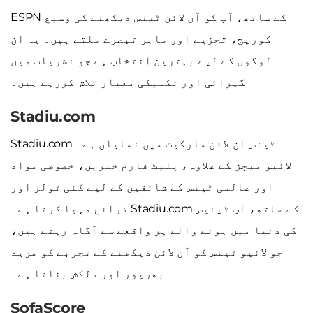
ESPN کے ساتھ، آپ کو آن لائن ٹینس دیکھنے کی وسیع
کوریج، تجزیے اور ماہر تبصرے ملتے ہیں۔ یہ ان
لوگوں کے لیے بہترین انتخاب ہے جو نشریات میں
گہرائی اور تکنیکی معیار تلاش کررہے ہیں۔
Stadiu.com
Stadiu.com ٹینس آن لائن مارکیٹ میں نمایاں ہے۔
لائیو میچز کے علاوہ، پلیٹ فارم خبریں، خصوصی مواد
اور عالمی ٹینس کے شائقین کے لیے کئی ٹولز اور
ذرائع مہیا کرتا ہے۔ Stadiu.com کے ساتھ، آپ ٹینیس
کی دنیا میں ہونے والے ہر واقعے سے آگاہ رہتے ہیں،
جو لائیو ٹینس کو آن لائن دیکھنے کے تجربے کو مزید
بھرپور اور دلکش بناتا ہے۔
SofaScore