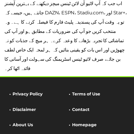
اب جب کہ آپ لائیو آن لائن ٹینس میچز دیکھنے کے بہترین آپشنز
جانتے ہیں، جیسے کہ DAZN، ESPN، Stadiu.com، اور Star+،
تو یہ وقت آپ کی پسندیدہ پلیٹ فارم کا فیصلہ کرنے کا ہے۔ وہ
منتخب کریں جو آپ کی ضروریات کے مطابق ہو اور آپ کی
تماشائی کا تجربہ بڑھانے کا وعدہ کرے۔ ہر میچ کے جذبات کو نہ
چھوڑیں اور اس بات کو یقینی بنائیں کہ ہر لمحہ ایک خاص لطف
بن جائے، صرف لائیو ٹینس اسٹریمنگ کی سہولت اور آسانی کا
فائدہ اٹھا کر۔
Privacy Policy
Terms of Use
Disclaimer
Contact
About Us
Homepage