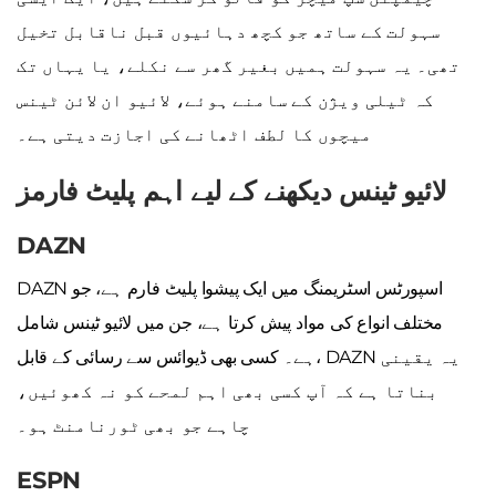
سہولت کے ساتھ جو کچھ دہائیوں قبل ناقابل تخیل
تھی۔ یہ سہولت ہمیں بغیر گھر سے نکلے، یا یہاں تک
کہ ٹیلی ویژن کے سامنے ہوئے، لائیو ان لائن ٹینس
میچوں کا لطف اٹھانے کی اجازت دیتی ہے۔
لائیو ٹینس دیکھنے کے لیے اہم پلیٹ فارمز
DAZN
DAZN اسپورٹس اسٹریمنگ میں ایک پیشوا پلیٹ فارم ہے، جو
مختلف انواع کی مواد پیش کرتا ہے، جن میں لائیو ٹینس شامل
ہے۔ کسی بھی ڈیوائس سے رسائی کے قابل، DAZN یہ یقینی
بناتا ہے کہ آپ کسی بھی اہم لمحے کو نہ کھوئیں،
چاہے جو بھی ٹورنامنٹ ہو۔
ESPN