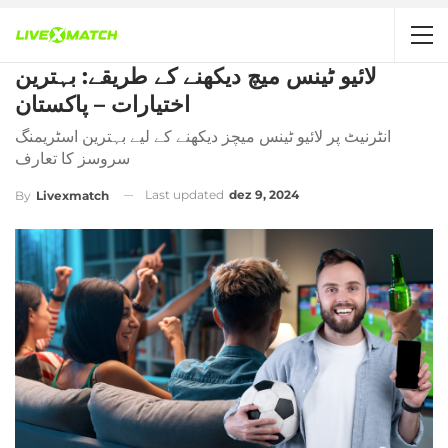
لائیو ٹینس میچ دیکھنے کے طریقے: بہترین
اختیارات – پاکستان
انٹرنیٹ پر لائیو ٹینس میچز دیکھنے کے لیے بہترین اسٹریمنگ
سروسز کا تعارف
Last updated
dez 9, 2024
By
Livexmatch