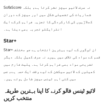
SofaScore نہ صرف لائیو میچز نشر کرتا ہے، بلکہ
شماریات کی تفصیلی شکل میں اور میچز کے دوران
کھلاڑیوں کی کارکردگی کا تجزیہ فراہم کرکے ایک
انٹرایکٹو تجربہ بھی دیتا ہے۔
Star+
Star+ ان لوگوں کے لیے بہترین انتخاب ہے جو مختلف
قسم کے مواد کی تلاش میں ہیں، نہ صرف کھیل بلکہ دیگر
تفریحی مواد بھی فراہم کرتا ہے۔ پلیٹ فارم میں
کھیلوں کے لائیو سیکشن کے لیے وقف ایک حصہ ہے، جس
میں کئی اہم ٹینس میچز شامل ہوتے ہیں۔
لائیو ٹینس فالو کرنے کا اپنا بہترین طریقہ
منتخب کریں