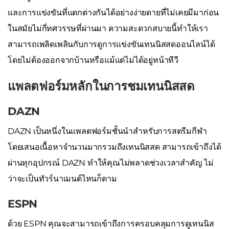
และการแข่งขันที่แตกต่างกันได้อย่างง่ายดายที่ไม่เคยมีมาก่อน
ในสมัยไม่กี่ทศวรรษที่ผ่านมา ความสะดวกสบายนี้ทำให้เรา
สามารถเพลิดเพลินกับการดูการแข่งขันเทนนิสสดออนไลน์ได้
โดยไม่ต้องออกจากบ้านหรือแม้แต่ไม่ได้อยู่หน้าทีวี
แพลตฟอร์มหลักในการชมเทนนิสสด
DAZN
DAZN เป็นหนึ่งในแพลตฟอร์มชั้นนำสำหรับการสตรีมกีฬา
โดยเสนอเนื้อหาจำนวนมากรวมถึงเทนนิสสด สามารถเข้าถึงได้
ผ่านทุกอุปกรณ์ DAZN ทำให้คุณไม่พลาดช่วงเวลาสำคัญ ไม่
ว่าจะเป็นทัวร์นาเมนต์ไหนก็ตาม
ESPN
ด้วย ESPN คุณจะสามารถเข้าถึงการครอบคลุมการดูเทนนิส