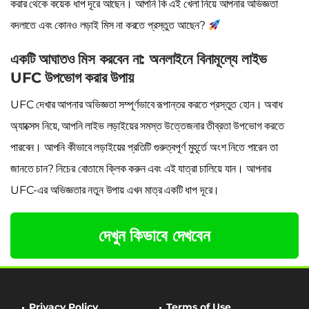
করার থেকে কয়েক ধাপ দূরে আছেন। আপনি কি এই খেলা নিয়ে আপনার অভিজ্ঞতা
বদলাতে এবং কোনও লড়াই মিস না করতে প্রস্তুত আছেন?
একটি আঘাতও মিস করবেন না: অনলাইনে বিনামূল্যে লাইভ
UFC উপভোগ করার উপায়
UFC দেখার আপনার অভিজ্ঞতা সম্পূর্ণভাবে রূপান্তর করতে প্রস্তুত হোন। অবাধ
অ্যাক্সেস নিয়ে, আপনি লাইভ লড়াইয়ের সমস্ত উত্তেজনার তীব্রতা উপভোগ করতে
পারবেন। আপনি কীভাবে লড়াইয়ের প্রতিটি গুরুত্বপূর্ণ মুহূর্তে অংশ নিতে পারেন তা
জানতে চান? নিচের বোতামে ক্লিক করুন এবং এই যাত্রা চালিয়ে যান। আপনার
UFC-এর অভিজ্ঞতার নতুন উপায় এখন মাত্র একটি ধাপ দূরে।
দেখুন কিভাবে দেখবেন
Privacy Policy
Terms of Use