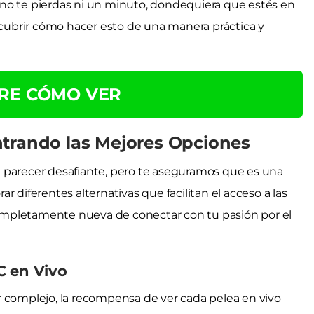
no te pierdas ni un minuto, dondequiera que estés en
escubrir cómo hacer esto de una manera práctica y
RE CÓMO VER
ntrando las Mejores Opciones
 parecer desafiante, pero te aseguramos que es una
 diferentes alternativas que facilitan el acceso a las
ompletamente nueva de conectar con tu pasión por el
C en Vivo
r complejo, la recompensa de ver cada pelea en vivo