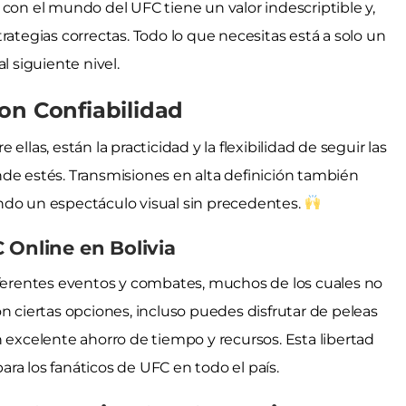
 con el mundo del UFC tiene un valor indescriptible y,
rategias correctas. Todo lo que necesitas está a solo un
al siguiente nivel.
on Confiabilidad
llas, están la practicidad y la flexibilidad de seguir las
de estés. Transmisiones en alta definición también
ndo un espectáculo visual sin precedentes.
 Online en Bolivia
diferentes eventos y combates, muchos de los cuales no
n ciertas opciones, incluso puedes disfrutar de peleas
n excelente ahorro de tiempo y recursos. Esta libertad
para los fanáticos de UFC en todo el país.