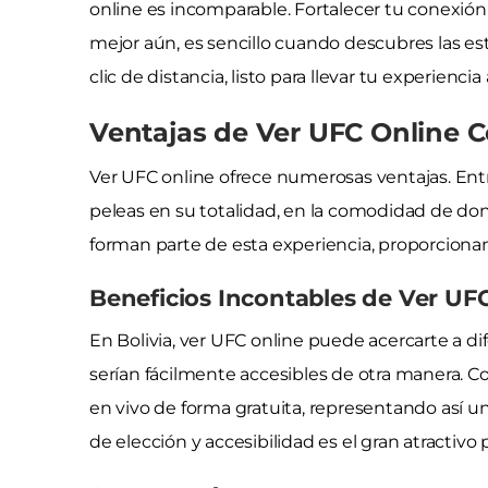
online es incomparable. Fortalecer tu conexión
mejor aún, es sencillo cuando descubres las est
clic de distancia, listo para llevar tu experiencia 
Ventajas de Ver UFC Online C
Ver UFC online ofrece numerosas ventajas. Entre e
peleas en su totalidad, en la comodidad de don
forman parte de esta experiencia, proporciona
Beneficios Incontables de Ver UFC
En Bolivia, ver UFC online puede acercarte a 
serían fácilmente accesibles de otra manera. Co
en vivo de forma gratuita, representando así u
de elección y accesibilidad es el gran atractivo 