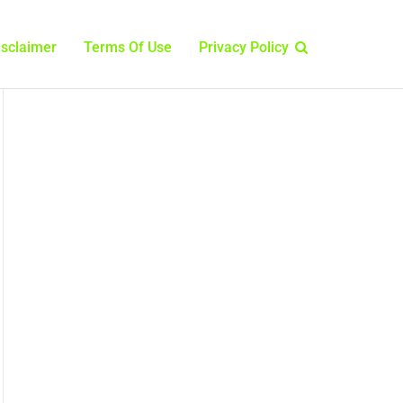
isclaimer
Terms Of Use
Privacy Policy