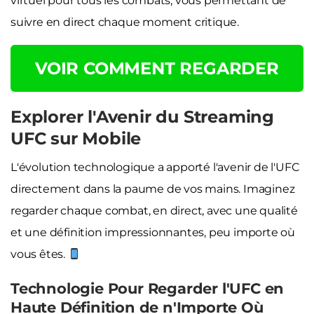
virtuel pour tous les combats, vous permettant de
suivre en direct chaque moment critique.
VOIR COMMENT REGARDER
Explorer l'Avenir du Streaming
UFC sur Mobile
L'évolution technologique a apporté l'avenir de l'UFC
directement dans la paume de vos mains. Imaginez
regarder chaque combat, en direct, avec une qualité
et une définition impressionnantes, peu importe où
vous êtes.
Technologie Pour Regarder l'UFC en
Haute Définition de n'Importe Où