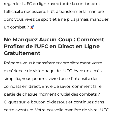
regarder l'UFC en ligne avec toute la confiance et
l'efficacité nécessaire. Prêt à transformer la manière
dont vous vivez ce sport et à ne plus jamais manquer
un combat ?
Ne Manquez Aucun Coup : Comment
Profiter de l'UFC en Direct en Ligne
Gratuitement
Préparez-vous à transformer complètement votre
expérience de visionnage de l'UFC. Avec un accès
simplifié, vous pourrez vivre toute l'intensité des
combats en direct. Envie de savoir comment faire
partie de chaque moment crucial des combats ?
Cliquez sur le bouton ci-dessous et continuez dans
cette aventure. Votre nouvelle manière de vivre l'UFC