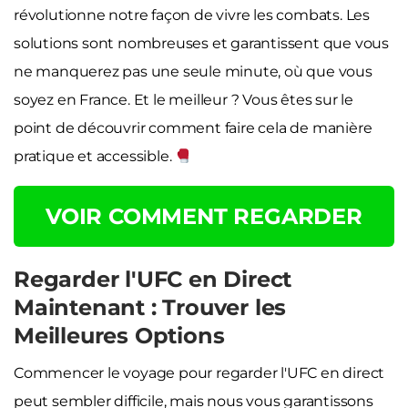
révolutionne notre façon de vivre les combats. Les
solutions sont nombreuses et garantissent que vous
ne manquerez pas une seule minute, où que vous
soyez en France. Et le meilleur ? Vous êtes sur le
point de découvrir comment faire cela de manière
pratique et accessible.
VOIR COMMENT REGARDER
Regarder l'UFC en Direct
Maintenant : Trouver les
Meilleures Options
Commencer le voyage pour regarder l'UFC en direct
peut sembler difficile, mais nous vous garantissons