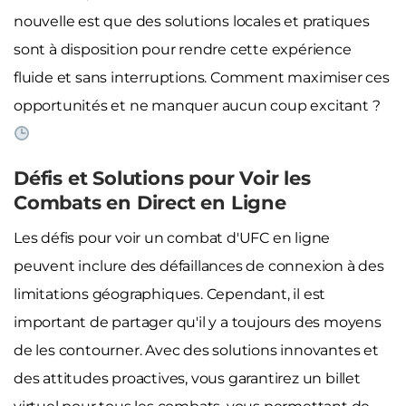
nouvelle est que des solutions locales et pratiques
sont à disposition pour rendre cette expérience
fluide et sans interruptions. Comment maximiser ces
opportunités et ne manquer aucun coup excitant ?
Défis et Solutions pour Voir les
Combats en Direct en Ligne
Les défis pour voir un combat d'UFC en ligne
peuvent inclure des défaillances de connexion à des
limitations géographiques. Cependant, il est
important de partager qu'il y a toujours des moyens
de les contourner. Avec des solutions innovantes et
des attitudes proactives, vous garantirez un billet