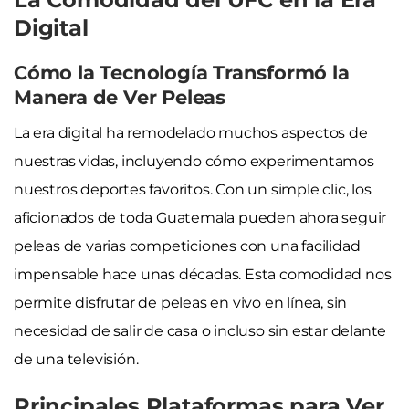
Digital
Cómo la Tecnología Transformó la
Manera de Ver Peleas
La era digital ha remodelado muchos aspectos de
nuestras vidas, incluyendo cómo experimentamos
nuestros deportes favoritos. Con un simple clic, los
aficionados de toda Guatemala pueden ahora seguir
peleas de varias competiciones con una facilidad
impensable hace unas décadas. Esta comodidad nos
permite disfrutar de peleas en vivo en línea, sin
necesidad de salir de casa o incluso sin estar delante
de una televisión.
Principales Plataformas para Ver