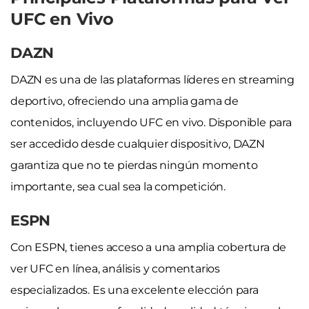
UFC en Vivo
DAZN
DAZN es una de las plataformas líderes en streaming
deportivo, ofreciendo una amplia gama de
contenidos, incluyendo UFC en vivo. Disponible para
ser accedido desde cualquier dispositivo, DAZN
garantiza que no te pierdas ningún momento
importante, sea cual sea la competición.
ESPN
Con ESPN, tienes acceso a una amplia cobertura de
ver UFC en línea, análisis y comentarios
especializados. Es una excelente elección para