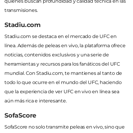
quienes buscan profundidad y calidad técnica en las
transmisiones.
Stadiu.com
Stadiu.com se destaca en el mercado de UFC en
línea. Además de peleas en vivo, la plataforma ofrece
noticias, contenidos exclusivos y una serie de
herramientas y recursos para los fanáticos del UFC
mundial. Con Stadiu.com, te mantienes al tanto de
todo lo que ocurre en el mundo del UFC, haciendo
que la experiencia de ver UFC en vivo en línea sea
aún más rica e interesante.
SofaScore
SofaScore no solo transmite peleas en vivo, sino que