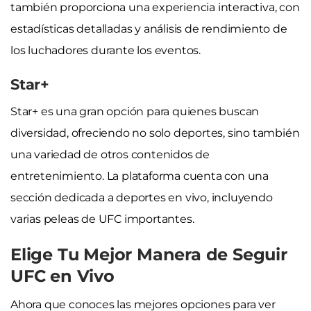
también proporciona una experiencia interactiva, con
estadísticas detalladas y análisis de rendimiento de
los luchadores durante los eventos.
Star+
Star+ es una gran opción para quienes buscan
diversidad, ofreciendo no solo deportes, sino también
una variedad de otros contenidos de
entretenimiento. La plataforma cuenta con una
sección dedicada a deportes en vivo, incluyendo
varias peleas de UFC importantes.
Elige Tu Mejor Manera de Seguir
UFC en Vivo
Ahora que conoces las mejores opciones para ver