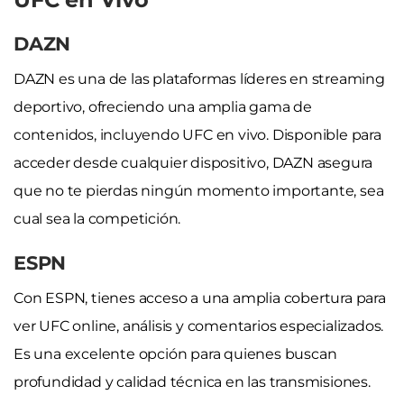
DAZN
DAZN es una de las plataformas líderes en streaming
deportivo, ofreciendo una amplia gama de
contenidos, incluyendo UFC en vivo. Disponible para
acceder desde cualquier dispositivo, DAZN asegura
que no te pierdas ningún momento importante, sea
cual sea la competición.
ESPN
Con ESPN, tienes acceso a una amplia cobertura para
ver UFC online, análisis y comentarios especializados.
Es una excelente opción para quienes buscan
profundidad y calidad técnica en las transmisiones.