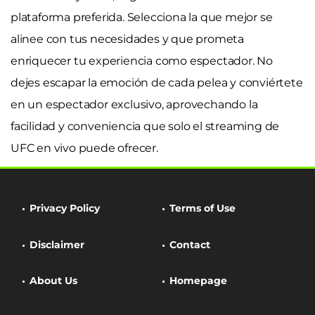
plataforma preferida. Selecciona la que mejor se
alinee con tus necesidades y que prometa
enriquecer tu experiencia como espectador. No
dejes escapar la emoción de cada pelea y conviértete
en un espectador exclusivo, aprovechando la
facilidad y conveniencia que solo el streaming de
UFC en vivo puede ofrecer.
Privacy Policy
Terms of Use
Disclaimer
Contact
About Us
Homepage