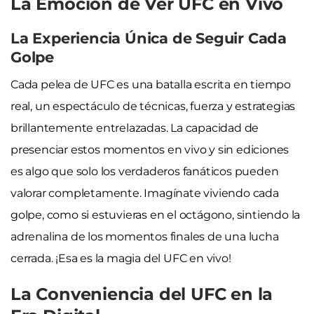
La Emoción de Ver UFC en Vivo
La Experiencia Única de Seguir Cada
Golpe
Cada pelea de UFC es una batalla escrita en tiempo
real, un espectáculo de técnicas, fuerza y estrategias
brillantemente entrelazadas. La capacidad de
presenciar estos momentos en vivo y sin ediciones
es algo que solo los verdaderos fanáticos pueden
valorar completamente. Imagínate viviendo cada
golpe, como si estuvieras en el octágono, sintiendo la
adrenalina de los momentos finales de una lucha
cerrada. ¡Esa es la magia del UFC en vivo!
La Conveniencia del UFC en la