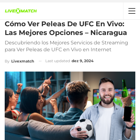
Cómo Ver Peleas De UFC En Vivo:
Las Mejores Opciones – Nicaragua
Descubriendo los Mejores Servicios de Streaming
para Ver Peleas de UFC en Vivo en Internet
Last updated
dez 9, 2024
By
Livexmatch