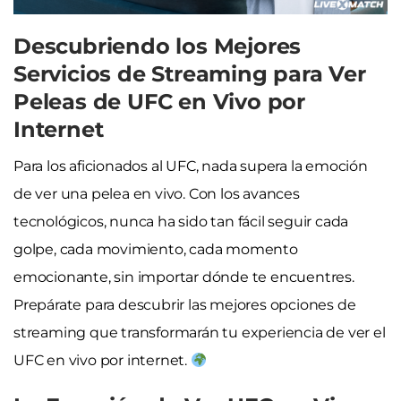
Descubriendo los Mejores
Servicios de Streaming para Ver
Peleas de UFC en Vivo por
Internet
Para los aficionados al UFC, nada supera la emoción
de ver una pelea en vivo. Con los avances
tecnológicos, nunca ha sido tan fácil seguir cada
golpe, cada movimiento, cada momento
emocionante, sin importar dónde te encuentres.
Prepárate para descubrir las mejores opciones de
streaming que transformarán tu experiencia de ver el
UFC en vivo por internet.