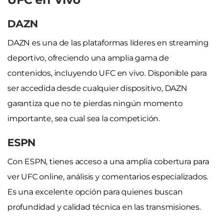
DAZN
DAZN es una de las plataformas líderes en streaming
deportivo, ofreciendo una amplia gama de
contenidos, incluyendo UFC en vivo. Disponible para
ser accedida desde cualquier dispositivo, DAZN
garantiza que no te pierdas ningún momento
importante, sea cual sea la competición.
ESPN
Con ESPN, tienes acceso a una amplia cobertura para
ver UFC online, análisis y comentarios especializados.
Es una excelente opción para quienes buscan
profundidad y calidad técnica en las transmisiones.