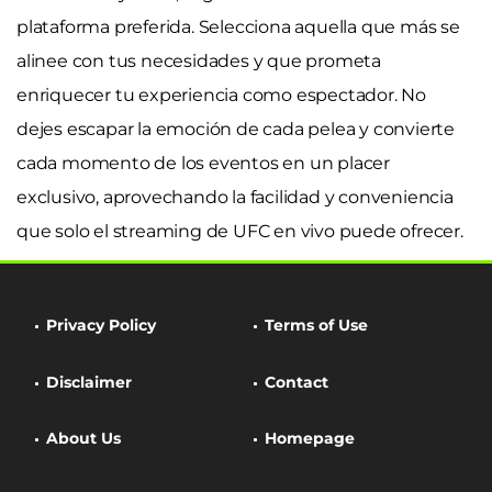
plataforma preferida. Selecciona aquella que más se
alinee con tus necesidades y que prometa
enriquecer tu experiencia como espectador. No
dejes escapar la emoción de cada pelea y convierte
cada momento de los eventos en un placer
exclusivo, aprovechando la facilidad y conveniencia
que solo el streaming de UFC en vivo puede ofrecer.
Privacy Policy
Terms of Use
Disclaimer
Contact
About Us
Homepage