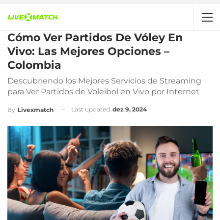
Cómo Ver Partidos De Vóley En
Vivo: Las Mejores Opciones –
Colombia
Descubriendo los Mejores Servicios de Streaming
para Ver Partidos de Voleibol en Vivo por Internet
Last updated
dez 9, 2024
By
Livexmatch