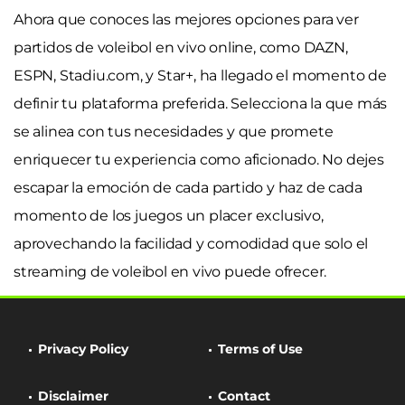
Ahora que conoces las mejores opciones para ver
partidos de voleibol en vivo online, como DAZN,
ESPN, Stadiu.com, y Star+, ha llegado el momento de
definir tu plataforma preferida. Selecciona la que más
se alinea con tus necesidades y que promete
enriquecer tu experiencia como aficionado. No dejes
escapar la emoción de cada partido y haz de cada
momento de los juegos un placer exclusivo,
aprovechando la facilidad y comodidad que solo el
streaming de voleibol en vivo puede ofrecer.
Privacy Policy
Terms of Use
Disclaimer
Contact