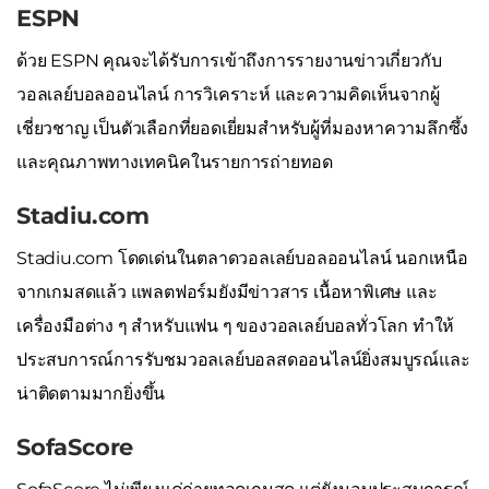
ESPN
ด้วย ESPN คุณจะได้รับการเข้าถึงการรายงานข่าวเกี่ยวกับ
วอลเลย์บอลออนไลน์ การวิเคราะห์ และความคิดเห็นจากผู้
เชี่ยวชาญ เป็นตัวเลือกที่ยอดเยี่ยมสำหรับผู้ที่มองหาความลึกซึ้ง
และคุณภาพทางเทคนิคในรายการถ่ายทอด
Stadiu.com
Stadiu.com โดดเด่นในตลาดวอลเลย์บอลออนไลน์ นอกเหนือ
จากเกมสดแล้ว แพลตฟอร์มยังมีข่าวสาร เนื้อหาพิเศษ และ
เครื่องมือต่าง ๆ สำหรับแฟน ๆ ของวอลเลย์บอลทั่วโลก ทำให้
ประสบการณ์การรับชมวอลเลย์บอลสดออนไลน์ยิ่งสมบูรณ์และ
น่าติดตามมากยิ่งขึ้น
SofaScore