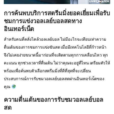
การค้นพบบริการสตรีมมิ่งยอดเยี่ยมเพื่อรับ
ชมการแข่งวอลเลย์บอลสดทาง
อินเทอร์เน็ต
สำหรับคนที่คลั่งไคล้วอลเลย์บอล ไม่มีอะไรจะเทียบเท่าความ
ตื่นเต้นของการชมการแข่งขันสด เมื่อมีเทคโนโลยีที่ก้าวหน้า
จึงไม่เคยง่ายขนาดนี้มาก่อนที่จะติดตามทุกการเคลื่อนไหว ทุก
คะแนน ทุกช่วงเวลาที่ตื่นเต้น ไม่ว่าคุณจะอยู่ที่ไหน เตรียมตัวให้
พร้อมเพื่อค้นพบตัวเลือกสตรีมมิ่งที่ดีที่สุดที่จะเปลี่ยน
ประสบการณ์การรับชมวอลเลย์บอลสดผ่านอินเทอร์เน็ตของ
คุณ
ความตื่นเต้นของการรับชมวอลเลย์บอล
สด