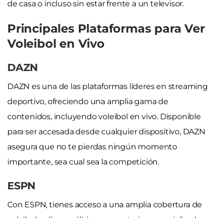
de casa o incluso sin estar frente a un televisor.
Principales Plataformas para Ver
Voleibol en Vivo
DAZN
DAZN es una de las plataformas líderes en streaming
deportivo, ofreciendo una amplia gama de
contenidos, incluyendo voleibol en vivo. Disponible
para ser accesada desde cualquier dispositivo, DAZN
asegura que no te pierdas ningún momento
importante, sea cual sea la competición.
ESPN
Con ESPN, tienes acceso a una amplia cobertura de