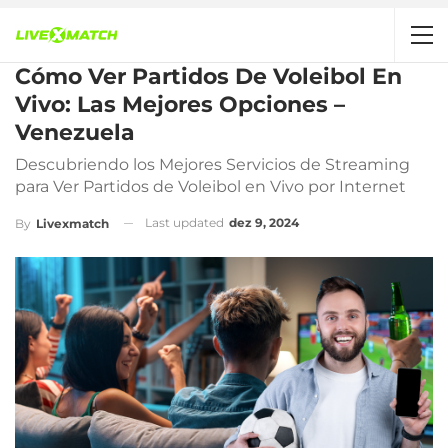
Cómo Ver Partidos De Voleibol En
Vivo: Las Mejores Opciones –
Venezuela
Descubriendo los Mejores Servicios de Streaming
para Ver Partidos de Voleibol en Vivo por Internet
Last updated
dez 9, 2024
By
Livexmatch