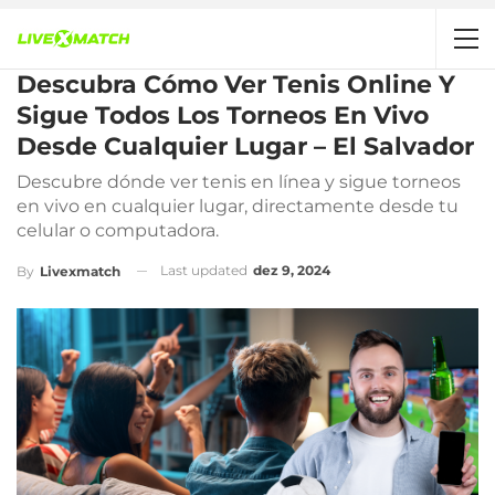
Descubra Cómo Ver Tenis Online Y
Sigue Todos Los Torneos En Vivo
Desde Cualquier Lugar – El Salvador
Descubre dónde ver tenis en línea y sigue torneos
en vivo en cualquier lugar, directamente desde tu
celular o computadora.
Last updated
dez 9, 2024
By
Livexmatch