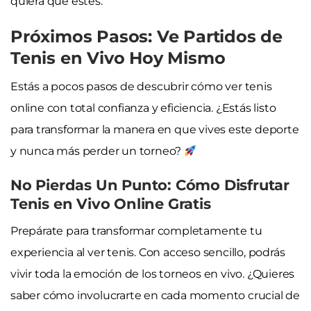
quiera que estés.
Próximos Pasos: Ve Partidos de
Tenis en Vivo Hoy Mismo
Estás a pocos pasos de descubrir cómo ver tenis
online con total confianza y eficiencia. ¿Estás listo
para transformar la manera en que vives este deporte
y nunca más perder un torneo?
No Pierdas Un Punto: Cómo Disfrutar
Tenis en Vivo Online Gratis
Prepárate para transformar completamente tu
experiencia al ver tenis. Con acceso sencillo, podrás
vivir toda la emoción de los torneos en vivo. ¿Quieres
saber cómo involucrarte en cada momento crucial de